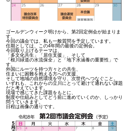
ゴールデンウィーク明けから、第2回定例会が始まりま
す。
今回の議会では、私も一般質問を予定しています。
任期としては、この4年間の最後の定例会。
今回取り上げるテーマは、
「多文化共生」「居住支援」、そして
「根川緑道の水流保全」と「地下水涵養の重要性」で
す。
外国にルーツを持つ方々との共生、
住まいに困難を抱える方への支援、
そして地域の自然環境を守り、次世代へつなぐこと。
いずれも、これからの立川にとって避けて通れない課題
だと考えています。
現場で感じてきた課題をもとに、
制度や仕組みとしてどう前に進めていくのか、しっかり
問うていきます。
日程は画像の通りです。