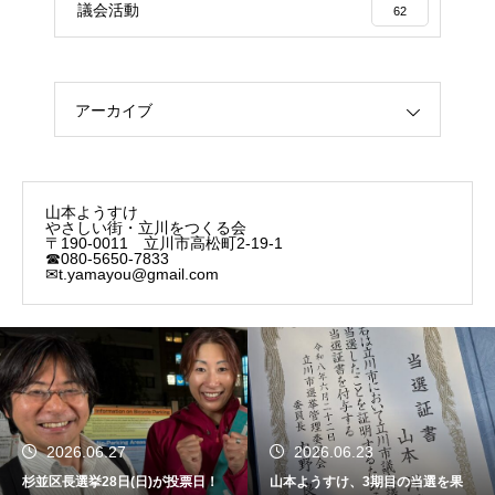
議会活動
62
アーカイブ
山本ようすけ
やさしい街・立川をつくる会
〒190-0011 立川市高松町2-19-1
☎080-5650-7833
✉t.yamayou@gmail.com
2026.06.27
2026.06.23
杉並区長選挙28日(日)が投票日！
山本ようすけ、3期目の当選を果