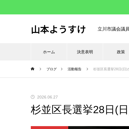
山本ようすけ
立川市議会議
ホーム
決意表明
政策
ブログ
活動報告
杉並区長選挙28日(日
2026.06.27
杉並区長選挙28日(