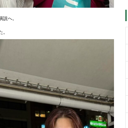
演説へ。
た。