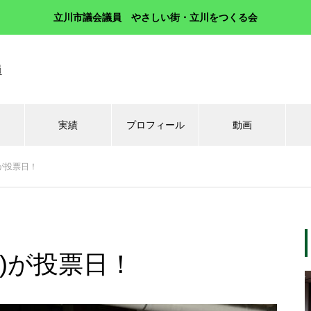
立川市議会議員 やさしい街・立川をつくる会
員
実績
プロフィール
動画
)が投票日！
日)が投票日！