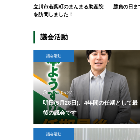
立川市若葉町のまんまる助産院
勝負の日ま
を訪問しました！
議会活動
議会活動
2026.05.27
明日(5月28日)、4年間の任期として最
後の議会です
議会活動