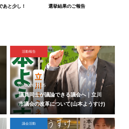
であと少し！
選挙結果のご報告
活動報告
2026.05.25
議員同士が議論できる議会へ｜立川
市議会の改革について(山本ようすけ)
議会活動