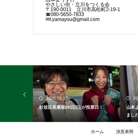
やさしい街・立川をつくる会
〒190-0011 立川市高松町2-19-1
☎080-5650-7833
✉t.yamayou@gmail.com
2026.06.27
20
、最後の公務
杉並区長選挙28日(日)が投票日！
山本
まし
ホーム
決意表明