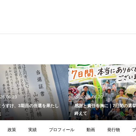
26.06.23
2026.06.20
ようすけ、3期目の当選を果たし
感謝と責任を胸に｜7日間の選
た
終えて
政策
実績
プロフィール
動画
発行物