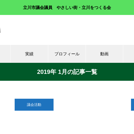
立川市議会議員 やさしい街・立川をつくる会
員
実績
プロフィール
動画
2019年 1月の記事一覧
議会活動