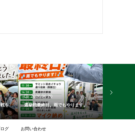
2026.06.20
2026.06.
挙戦を
選挙戦最終日。雨でもやります。
山本ようすけ
ブログ
お問い合わせ