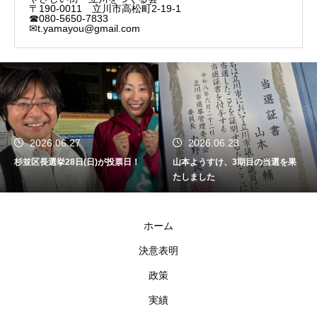
〒190-0011 立川市高松町2-19-1
☎080-5650-7833
✉t.yamayou@gmail.com
2026.06.27
2026.06.23
杉並区長選挙28日(日)が投票日！
山本ようすけ、3期目の当選を果
たしました
ホーム
決意表明
政策
実績