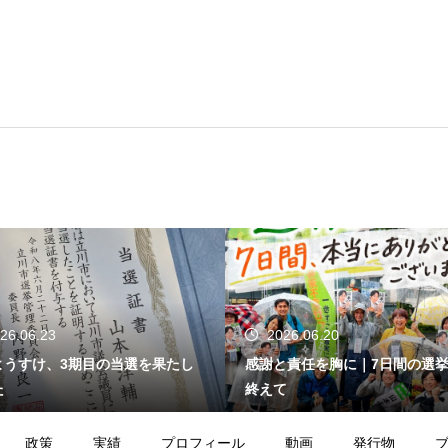
26.06.23
2026.06.20
ようすけ、3期目の当選を果たし
感謝と責任を胸に｜7日間の選
た
終えて
政策
実績
プロフィール
動画
発行物