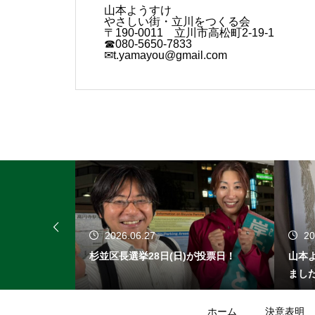
山本ようすけ
やさしい街・立川をつくる会
〒190-0011 立川市高松町2-19-1
☎080-5650-7833
✉t.yamayou@gmail.com
2026.06.27
20
、最後の公務
杉並区長選挙28日(日)が投票日！
山本
まし
ホーム
決意表明