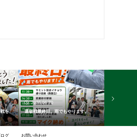
2026.06.20
2026.06.
挙戦を
選挙戦最終日。雨でもやります。
山本ようすけ
ブログ
お問い合わせ