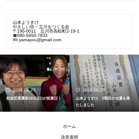
山本ようすけ
やさしい街・立川をつくる会
〒190-0011 立川市高松町2-19-1
☎080-5650-7833
✉t.yamayou@gmail.com
2026.06.27
2026.06.23
杉並区長選挙28日(日)が投票日！
山本ようすけ、3期目の当選を果
たしました
ホーム
決意表明