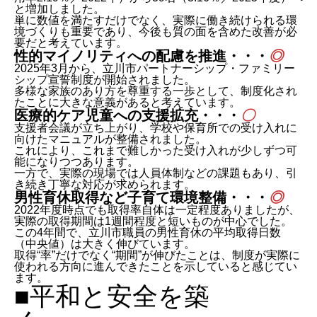
と増加しました。
単に数値を満たすだけでなく、実際に働き続けられる環
境づくりも重要であり、今後も質の面を含めた改善が必
要だと考えています。
性的マイノリティへの配慮を推進・・・
◎
2025年3月から、立川市パートナーシップ・ファミリー
シップ宣誓制度が開始されました。
多様な家族のあり方を尊重する一歩として、制度化され
たことに大きな意義があると考えています。
医療的ケア児童への支援拡充・・・
〇
支援者会議が立ち上がり、学校や保育所での受け入れに
向けたマニュアルが整備されました。
これにより、これまで難しかった受け入れが少しずつ可
能になりつつあります。
一方で、実際の現場では人員体制などの課題もあり、引
き続き丁寧な対応が求められます。
男性育休取得など子育て環境整備・・・
◎
2022年度時点でも取得率自体は一定程度ありましたが、
実際の取得期間は1週間程度と短いものが中心でした。
この4年間で、立川市職員の男性育休の平均取得日数
（中央値）は大きく伸びています。
取得“率”だけでなく“期間”が伸びたことは、制度が実際に
使われる方向に進んできたことを示していると感じてい
ます。
■平和と安全を築