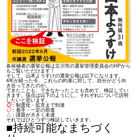
各候補者の選挙公報は立川市の選挙管理委員会のHPから
もご覧いただけます！
そして、山本ようすけの選挙公報は以下になります。
4年が経った今、これらの約束に対して、自分がどう向
き合ってきたのか。
できたことも、できなかったことも含めて、検証してい
きます。採点は以下のようにし、それぞれについて説明
したいと思います。
◎
：制度化・拡充まで到達
〇
：着手・一定の前進
△：課題が大きく未達
それではひとつずつ検証していきます。
■持続可能なまちづく