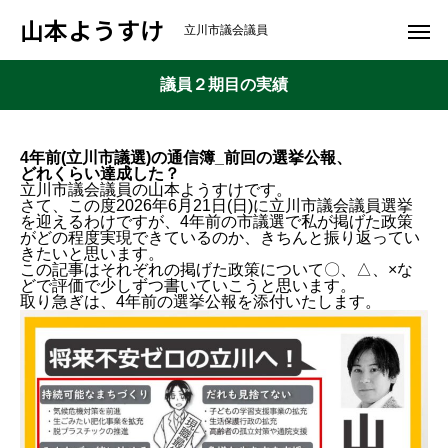
山本ようすけ
立川市議会議員
議員２期目の実績
4年前(立川市議選)の通信簿_前回の選挙公報、
どれくらい達成した？
立川市議会議員の山本ようすけです。
さて、この度2026年6月21日(日)に立川市議会議員選挙
を迎えるわけですが、4年前の市議選で私が掲げた政策
がどの程度実現できているのか、きちんと振り返ってい
きたいと思います。
この記事はそれぞれの掲げた政策について〇、△、×な
どで評価で少しずつ書いていこうと思います。
取り急ぎは、4年前の選挙公報を添付いたします。