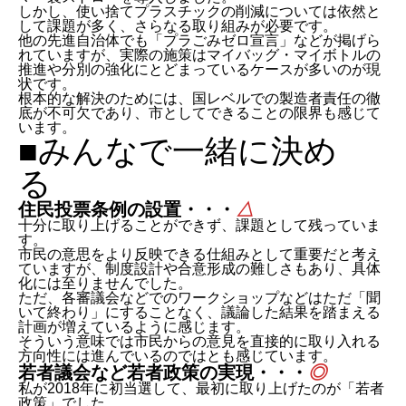
しかし、使い捨てプラスチックの削減については依然と
して課題が多く、さらなる取り組みが必要です。
他の先進自治体でも「プラごみゼロ宣言」などが掲げら
れていますが、実際の施策はマイバッグ・マイボトルの
推進や分別の強化にとどまっているケースが多いのが現
状です。
根本的な解決のためには、国レベルでの製造者責任の徹
底が不可欠であり、市としてできることの限界も感じて
います。
■みんなで一緒に決め
住民投票条例の設置・・・
△
十分に取り上げることができず、課題として残っていま
す。
市民の意思をより反映できる仕組みとして重要だと考え
ていますが、制度設計や合意形成の難しさもあり、具体
化には至りませんでした。
ただ、各審議会などでのワークショップなどはただ「聞
いて終わり」にすることなく、議論した結果を踏まえる
計画が増えているように感じます。
そういう意味では市民からの意見を直接的に取り入れる
方向性には進んでいるのではとも感じています。
若者議会など若者政策の実現・・・
◎
私が2018年に初当選して、最初に取り上げたのが「若者
政策」でした。