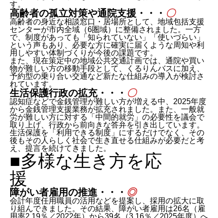
す。
高齢者の孤立対策や通院支援・・・
〇
高齢者の身近な相談窓口・居場所として、地域包括支援
センターが市内全域（6圏域）に整備されました。一方
で、制度があっても「知られていない」「使いづらい」
という声もあり、必要な方に確実に届くような周知や利
用しやすい体制づくりが今後の課題です。
また、現在策定中の地域公共交通計画では、通院や買い
物が難しい方の移動手段として、くるりんバスに加え、
予約型の乗り合い交通など新たな仕組みの導入が検討さ
れています。
生活保護行政の拡充・・・
〇
認知症などで金銭管理が難しい方が増える中、2025年度
から金銭管理支援業務が拡充されました。また、一般就
労が難しい方に対する「中間的就労」の必要性を議会で
取り上げ、行政から前向きな答弁を引き出しています。
生活保護を「利用できる制度」にするだけでなく、その
後もその人らしく社会で生き直せる仕組みが必要だと考
え、提言を続けてきました。
■多様な生き方を応
障がい者雇用の推進・・・
◎
会計年度任用職員の活用などを提案し、採用の拡大に取
り組んできました。その結果、障がい者雇用は26名（雇
用率2.19％／2022年）から39名（3.16％／2025年度）へ