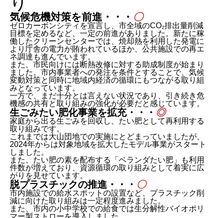
気候危機対策を前進・・・
〇
ゼロカーボンシティを宣言し、市全域のCO₂排出量削減
目標を定めるなど、一定の前進がありました。新たに稼
働したクリーンセンターでは、焼却熱を利用した発電に
より庁舎の電力が賄われているほか、公共施設での再エ
ネ調達も進んでいます。
また、市民向けには断熱改修に対する助成制度が始まり
ました。市内事業者への発注を条件とすることで、気候
変動対策と同時に地域内経済の循環にもつながる取り組
みとなっています。
一方で、まだ十分とは言えない状況であり、引き続き危
機感の共有と取り組みの強化が必要だと感じています。
生ごみたい肥化事業を拡充・・・
◎
家庭から出る生ごみを回収し、たい肥として再利用する
取り組みです。
これまでは大山団地での実施にとどまっていましたが、
2024年からは対象地域を拡大したモデル事業がスタート
しました。
また、たい肥の素を配布する「ベランダたい肥」も利用
件数が増えており、資源循環の取り組みとして着実に広
がりを見せています。
脱プラスチックの推進・・・
〇
市内施設での給水スポットの設置など、プラスチック削
減に向けた取り組みは一定程度進みました。
また、市内の小中学校での給食では生分解性バイオポリ
マー製ストローを導入しました。