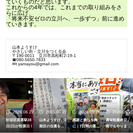
ていくものだと思います。
これからの4年では、これまでの取り組みをさ
らに広げ、
「将来不安ゼロの立川へ、一歩ずつ」前に進め
ていきます。
山本ようすけ
やさしい街・立川をつくる会
〒190-0011 立川市高松町2-19-1
☎080-5650-7833
✉t.yamayou@gmail.com
7
2026.06.27
2026.06.23
2026.06.20
2026.06.2
杉並区長選挙28
山本ようすけ、3
感謝と責任を胸
選挙戦最終日。
日(日)が投票日！
期目の当選を果
に｜7日間の選挙
雨でもやりま
たしました
戦を終えて
す。