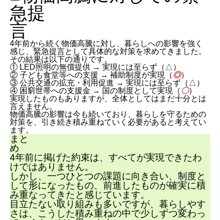
急提
4年前から続く物価高騰に対し、暮らしへの影響を強く
感じ、緊急提言として具体的な対策を求めてきました。
その結果は以下の通りです。
① LED照明の無償提供 → 実現には至らず（△）
② 子ども食堂等への支援 → 補助制度が実現（
◎
）
③ 公共交通の拡充・利用促進 → 実現には至らず（△）
④ 困窮世帯への支援金 → 国の制度として実現（
〇
）
実現したものもありますが、全体としてはまだ十分とは
言えません。
物価高騰の影響は今も続いており、暮らしを守るための
対策を、引き続き積み重ねていく必要があると考えてい
ます。
まと
4年前に掲げた約束は、すべてが実現できたわ
けではありません。
しかし、一つひとつの課題に向き合い、制度と
して形になったもの、前進したものが確実に積
み重なってきたと感じています。
目立たない取り組みも多いですが、暮らしやす
さは、こうした積み重ねの中で少しずつ変わっ