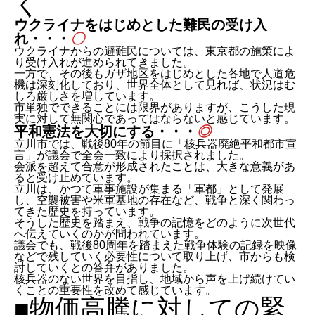
ウクライナをはじめとした難民の受け入
れ・・・
〇
ウクライナからの避難民については、東京都の施策によ
り受け入れが進められてきました。
一方で、その後もガザ地区をはじめとした各地で人道危
機は深刻化しており、世界全体として見れば、状況はむ
しろ厳しさを増しています。
市単独でできることには限界がありますが、こうした現
実に対して無関心であってはならないと感じています。
平和憲法を大切にする・・・
◎
立川市では、戦後80年の節目に「核兵器廃絶平和都市宣
言」が議会で全会一致により採択されました。
会派を超えて合意が形成されたことは、大きな意義があ
ると受け止めています。
立川は、かつて軍事施設が集まる「軍都」として発展
し、空襲被害や米軍基地の存在など、戦争と深く関わっ
てきた歴史を持っています。
そうした歴史を踏まえ、戦争の記憶をどのように次世代
へ伝えていくのかが問われています。
議会でも、戦後80周年を踏まえた戦争体験の記録を映像
などで残していく必要性について取り上げ、市からも検
討していくとの答弁がありました。
核兵器のない世界を目指し、地域から声を上げ続けてい
くことの重要性を改めて感じています。
■物価高騰に対しての緊