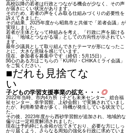
高校以降の若者は行政とつながる機会が少なく、その声
が届きにくい状況があります。
そのため、若者の声をくみ取る仕組みづくりの必要性を
訴えてきました。
その結果、2025年度から昭島市と共催で「若者会議」が
実現しました。
若者が主体となって枠組みを考え、「行政に声を届ける
場」「地域とつながる場」としての方向性が示されてい
ます。
最年少議員として取り組んできたテーマが形になったこ
とに、大きな意味を感じています。
現在、参加者を募集中です（締切：5月15日）。
関心のある方はこちらの「KURU・CHIKAミライ会議」
をご覧ください。
■だれも見捨てな
子どもの学習支援事業の拡充・・・
◎
2022年当時、市内4カ所（子ども未来センター、総合福
祉センター、幸学習館、上砂会館）で実施されていまし
たが、利用希望者が多く、待機が発生している状況でし
た。
その後、2023年度から西砂学習館が追加され、地域的な
偏りは一定程度解消されました。
現在は予約枠にも余裕が出てきており、必要な方にしっ
かり届くよう、さらなる周知の強化を行政に求めていま