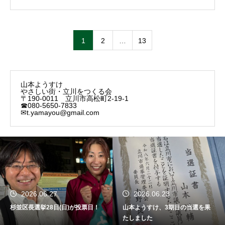
1
2
…
13
山本ようすけ
やさしい街・立川をつくる会
〒190-0011 立川市高松町2-19-1
☎080-5650-7833
✉t.yamayou@gmail.com
2026.06.27
2026.06.23
杉並区長選挙28日(日)が投票日！
山本ようすけ、3期目の当選を果
たしました