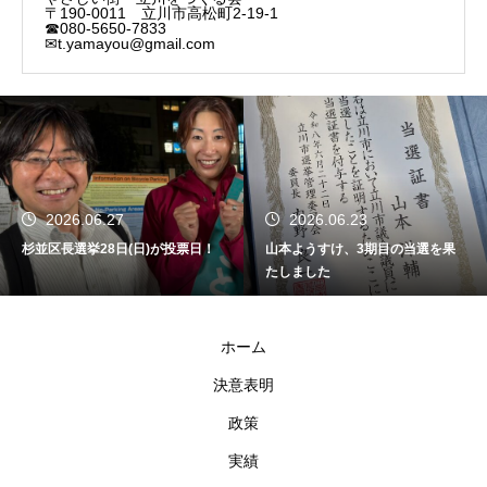
〒190-0011 立川市高松町2-19-1
☎080-5650-7833
✉t.yamayou@gmail.com
2026.06.27
2026.06.23
杉並区長選挙28日(日)が投票日！
山本ようすけ、3期目の当選を果
たしました
ホーム
決意表明
政策
実績