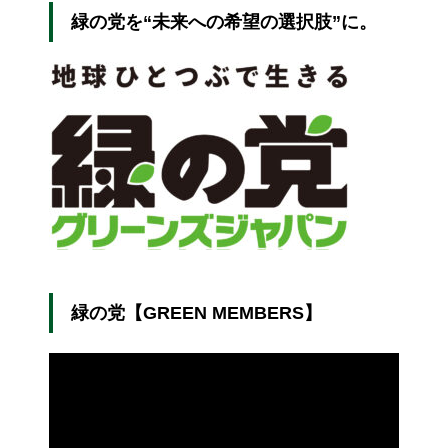
緑の党を“未来への希望の選択肢”に。
緑の党【GREEN MEMBERS】
動
画
プ
レ
ー
ヤ