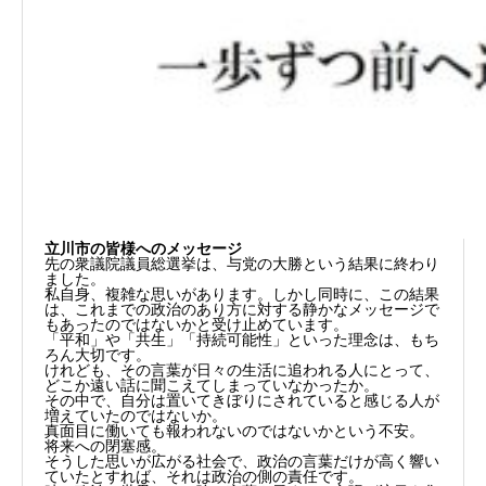
立川市の皆様へのメッセージ
先の衆議院議員総選挙は、与党の大勝という結果に終わり
ました。
私自身、複雑な思いがあります。しかし同時に、この結果
は、これまでの政治のあり方に対する静かなメッセージで
もあったのではないかと受け止めています。
「平和」や「共生」「持続可能性」といった理念は、もち
ろん大切です。
けれども、その言葉が日々の生活に追われる人にとって、
どこか遠い話に聞こえてしまっていなかったか。
その中で、自分は置いてきぼりにされていると感じる人が
増えていたのではないか。
真面目に働いても報われないのではないかという不安。
将来への閉塞感。
そうした思いが広がる社会で、政治の言葉だけが高く響い
ていたとすれば、それは政治の側の責任です。