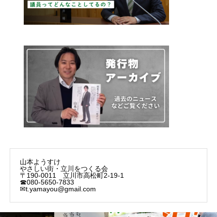
山本ようすけ
やさしい街・立川をつくる会
〒190-0011 立川市高松町2-19-1
☎080-5650-7833
✉t.yamayou@gmail.com