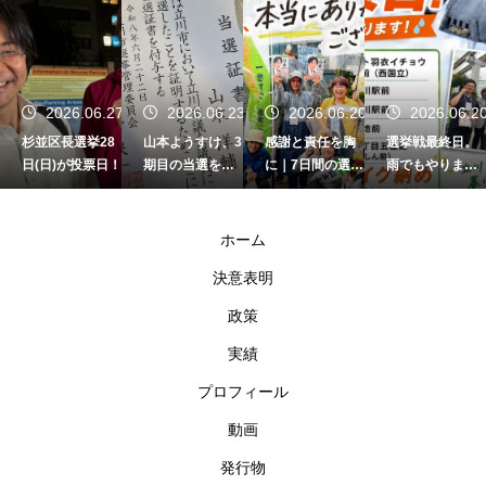
7
2026.06.23
2026.06.20
2026.06.20
2026.06.2
山本ようすけ、3
感謝と責任を胸
選挙戦最終日。
山本ようすけの
期目の当選を果
に｜7日間の選挙
雨でもやりま
政策 4つの柱
たしました
戦を終えて
す。
ホーム
決意表明
政策
実績
プロフィール
動画
発行物