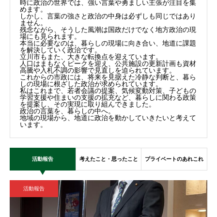
時に政治の世界では、強い言葉や勇ましい主張が注目を集
めます。
しかし、言葉の強さと政治の中身は必ずしも同じではあり
ません。
残念ながら、そうした風潮は国政だけでなく地方政治の現
場にも見られます。
本当に必要なのは、暮らしの現場に向き合い、地道に課題
を解決していく政治です。
立川市もまた、大きな転換点を迎えています。
人口はまもなくピークを迎え、公共施設の更新計画も資材
高騰や入札不調の影響で見直しを迫られています。
これからの市政には、将来を見据えた冷静な判断と、暮ら
しの現場に根ざした政治が求められています。
私はこれまで、若者会議の提案、気候変動対策、子どもの
学習支援や住まいの支援の拡充など、暮らしに関わる政策
を提案し、その実現に取り組んできました。
政治の言葉を、暮らしの中へ。
地域の現場から、地道に政治を動かしていきたいと考えて
います。
活動報告
考えたこと・思ったこと
プライベートのあれこれ
活動報告