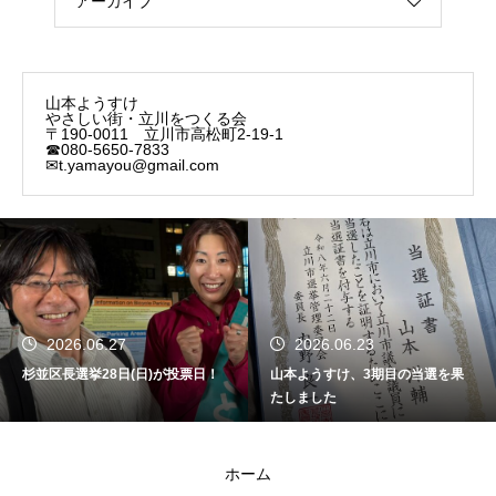
アーカイブ
山本ようすけ
やさしい街・立川をつくる会
〒190-0011 立川市高松町2-19-1
☎080-5650-7833
✉t.yamayou@gmail.com
2026.06.27
2026.06.23
杉並区長選挙28日(日)が投票日！
山本ようすけ、3期目の当選を果
たしました
ホーム