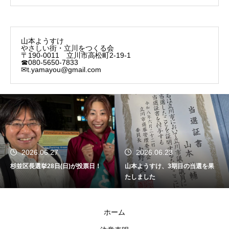
山本ようすけ
やさしい街・立川をつくる会
〒190-0011 立川市高松町2-19-1
☎080-5650-7833
✉t.yamayou@gmail.com
2026.06.27
2026.06.23
杉並区長選挙28日(日)が投票日！
山本ようすけ、3期目の当選を果
たしました
ホーム