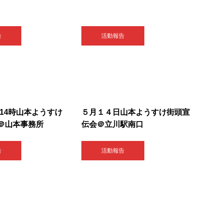
告
活動報告
土)14時山本ようすけ
５月１４日山本ようすけ街頭宣
＠山本事務所
伝会＠立川駅南口
告
活動報告