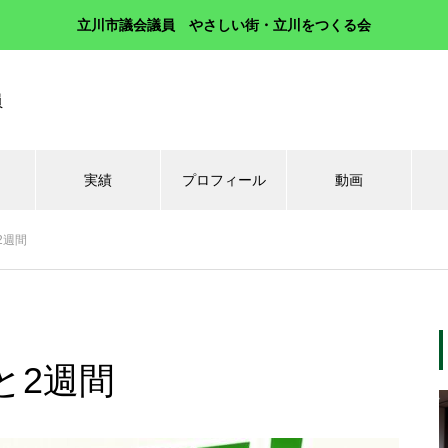
立川市議会議員 やさしい街・立川をつくる会
員
実績
プロフィール
動画
2週間
と2週間