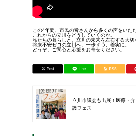
この4年間、市民の皆さんから多くの声をいた
これからの立川をどうしていくのか。
私たちの暮らしと、立川の未来を左右する大切
将来不安ゼロの立川へ、一歩ずつ、着実に。
どうぞ、ご関心と応援をお寄せください。
Post
Line
RSS
立川市議会も出展！医療・介
護フェス