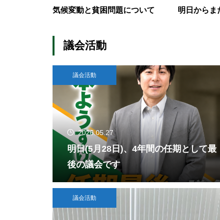
気候変動と貧困問題について
明日からま
議会活動
議会活動
2026.05.27
明日(5月28日)、4年間の任期として最
後の議会です
議会活動