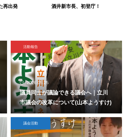
た再出発
酒井新市長、初登庁！
活動報告
2026.05.25
議員同士が議論できる議会へ｜立川
市議会の改革について(山本ようすけ)
議会活動