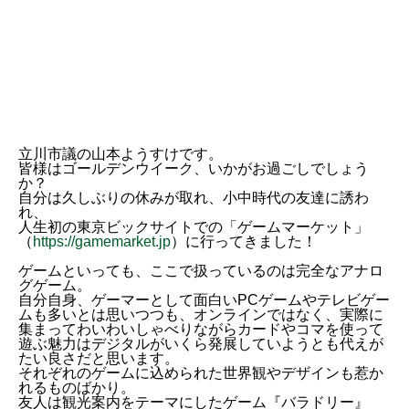
立川市議の山本ようすけです。
皆様はゴールデンウイーク、いかがお過ごしでしょう
か？
自分は久しぶりの休みが取れ、小中時代の友達に誘わ
れ、
人生初の東京ビックサイトでの「ゲームマーケット」
（
https://gamemarket.jp
）に行ってきました！
ゲームといっても、ここで扱っているのは完全なアナロ
グゲーム。
自分自身、ゲーマーとして面白いPCゲームやテレビゲー
ムも多いとは思いつつも、オンラインではなく、実際に
集まってわいわいしゃべりながらカードやコマを使って
遊ぶ魅力はデジタルがいくら発展していようとも代えが
たい良さだと思います。
それぞれのゲームに込められた世界観やデザインも惹か
れるものばかり。
友人は観光案内をテーマにしたゲーム『バラドリー』