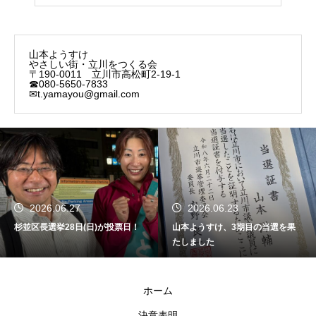
山本ようすけ
やさしい街・立川をつくる会
〒190-0011 立川市高松町2-19-1
☎080-5650-7833
✉t.yamayou@gmail.com
2026.06.27
2026.06.23
杉並区長選挙28日(日)が投票日！
山本ようすけ、3期目の当選を果
たしました
ホーム
決意表明