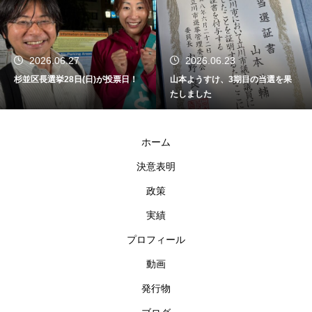
2026.06.27
2026.06.23
杉並区長選挙28日(日)が投票日！
山本ようすけ、3期目の当選を果
たしました
ホーム
決意表明
政策
実績
プロフィール
動画
発行物