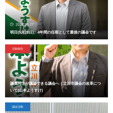
2026.05.27
明日(5月28日)、4年間の任期として最後の議会です
活動報告
2026.05.25
議員同士が議論できる議会へ｜立川市議会の改革につ
いて(山本ようすけ)
議会活動