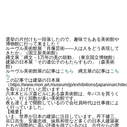
選挙の片付けも一段落したので、趣味でもある美術館や
博物館に行って来ました！
ルーヴル美術館展「肖像芸術——人は人をどう表現して
きたか」（国立新美術館）
縄文展「縄文－1万年の美の鼓動」（東京国立博物館）
建築の日本展「その遺伝子のもたらすもの」（森美術
館）
ルーヴル美術館展の記事は
こちら
縄文展の記事は
こち
ら
この記事では建築の日本展
（https://www.mori.art.museum/jp/exhibitions/japaninarchite
を取り上げたいと思います！
六本木ヒルズ森ビルにある森美術館は、年パスを買うく
らい、行く回数が多い美術館です。
夜も遅くまで開館しているので会社員時代は仕事後によ
く行っていました。
【概要】
いま、世界が日本の建築に注目しています。丹下健三、
谷口吉生、安藤忠雄、妹島和世など多くの日本人建築家
たちが国際的に高い評価を得ているのは、古代からの豊