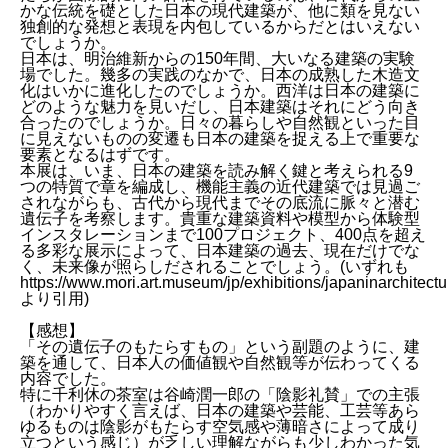
かな伝統を礎とした日本の現代建築が、他に類を見ない
独創的な発想と表現を内包しているからだとはいえない
でしょうか。
日本は、明治維新からの150年間、大いなる建築の実験
場でした。幾多の実践のなかで、日本の成熟した木造文
化はいかに進化したのでしょうか。西洋は日本の建築に
どのような魅力を見いだし、日本建築はそれにどう向き
合ったのでしょうか。日々の暮らしや自然観といった目
に見えないものの変遷も日本の建築を捉える上で重要な
要素となるはずです。
本展は、いま、日本の建築を読み解く鍵と考えられる9
つの特質で章を編成し、機能主義の近代建築では見過ご
されながらも、古代から現代までその底流に脈々と潜む
遺伝子を考察します。貴重な建築資料や模型から体験型
インスタレーションまで100プロジェクト、400点を超え
る多彩な展示によって、日本建築の過去、現在だけでな
く、未来像が照らしだされることでしょう。(いずれも
https://www.mori.art.museum/jp/exhibitions/japaninarchitec
より引用)
【感想】
「その遺伝子のもたらすもの」という副題のように、建
築を通して、日本人の価値観や自然観等が伝わってくる
内容でした。
特に千利休の茶室は谷崎潤一郎の「陰影礼賛」での主張
（わかりやすく言えば、日本の建築や芸能、工芸等あら
ゆるものは陰影がもたらす空気感や薄暗さによって成り
立つという感じ）が乏しい理解ながらも少しわかった気