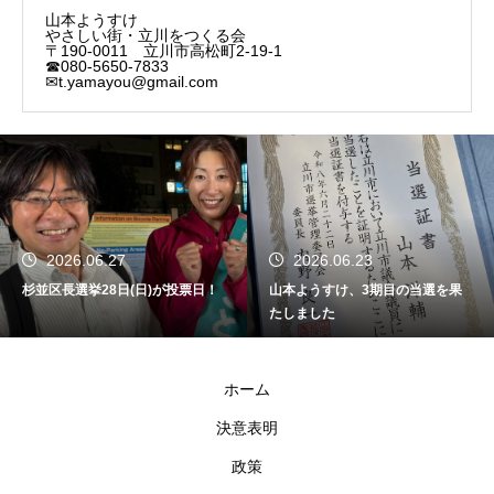
山本ようすけ
やさしい街・立川をつくる会
〒190-0011 立川市高松町2-19-1
☎080-5650-7833
✉t.yamayou@gmail.com
2026.06.27
2026.06.23
杉並区長選挙28日(日)が投票日！
山本ようすけ、3期目の当選を果
たしました
ホーム
決意表明
政策