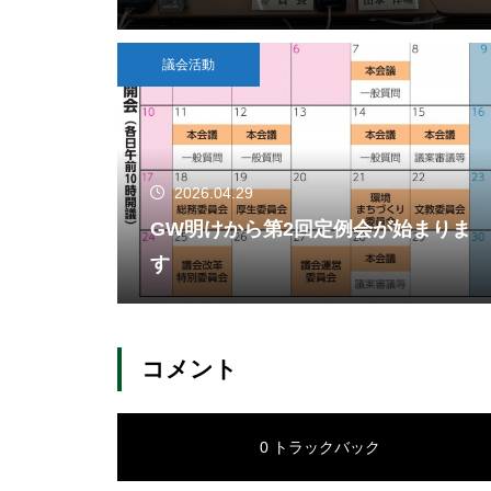
議会活動
2026.04.29
GW明けから第2回定例会が始まりま
す
コメント
0 トラックバック