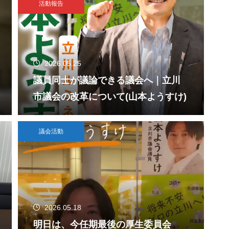
活動報告
2026.05.25
議員同士が議論できる議会へ｜立川
市議会の改革について(山本ようすけ)
議会活動
2026.05.18
明日は、今任期最後の厚生委員会