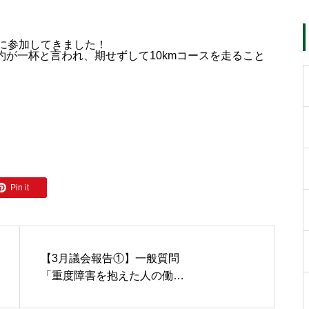
に参加してきました！
約が一杯と言われ、期せずして10kmコースを走ること
Pin it
【3月議会報告①】一般質問
「重度障害を抱えた人の働き
方について」