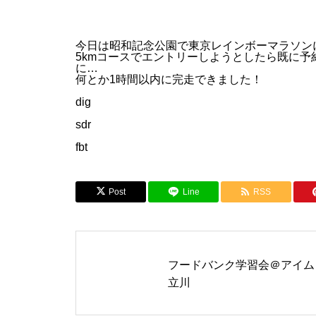
今日は昭和記念公園で東京レインボーマラソン
5kmコースでエントリーしようとしたら既に予
に…
何とか1時間以内に完走できました！
dig
sdr
fbt
Post
Line
RSS
フードバンク学習会＠アイム
立川