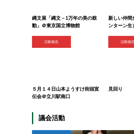
縄文展「縄文－1万年の美の鼓
新しい仲間
動」＠東京国立博物館
ンターン生
活動報告
活動報
５月１４日山本ようすけ街頭宣
見回り
伝会＠立川駅南口
議会活動