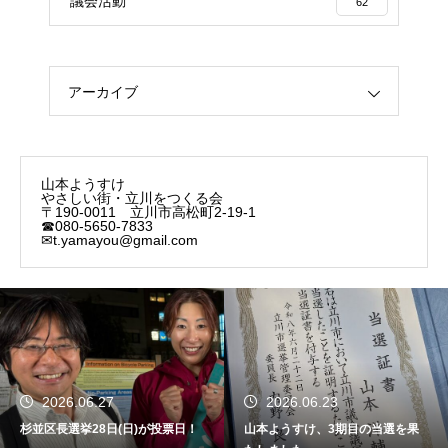
議会活動
62
アーカイブ
山本ようすけ
やさしい街・立川をつくる会
〒190-0011 立川市高松町2-19-1
☎080-5650-7833
✉t.yamayou@gmail.com
2026.06.27
2026.06.23
杉並区長選挙28日(日)が投票日！
山本ようすけ、3期目の当選を果