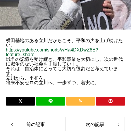
横田基地のある立川だからこそ、平和の声を上げ続けた
い。
https://youtube.com/shorts/wHa4DXDwZ8E?
feature=share
戦争の記憶を受け継ぎ、平和事業を大切にし、次の世代
に戦争のない社会を手渡していく。
それは、自治体にとっても大切な役割だと考えていま
す。
立川から、平和を。
将来不安ゼロの立川へ、一歩ずつ、着実に。
前の記事
次の記事