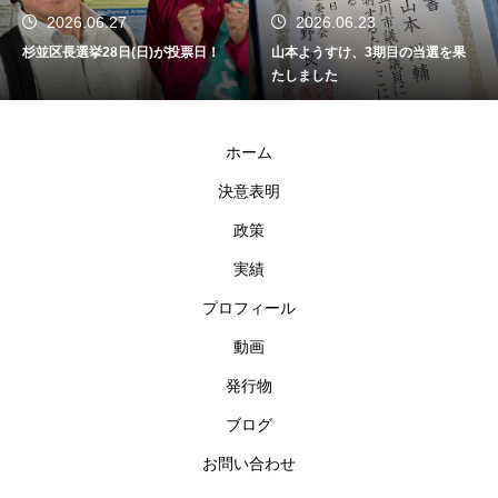
2026.06.27
2026.06.23
杉並区長選挙28日(日)が投票日！
山本ようすけ、3期目の当選を果
たしました
ホーム
決意表明
政策
実績
プロフィール
動画
発行物
ブログ
お問い合わせ