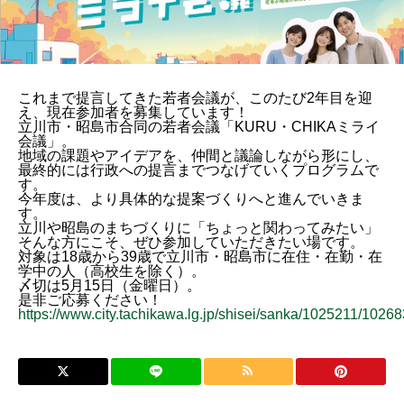
これまで提言してきた若者会議が、このたび2年目を迎
え、現在参加者を募集しています！
立川市・昭島市合同の若者会議「KURU・CHIKAミライ
会議」。
地域の課題やアイデアを、仲間と議論しながら形にし、
最終的には行政への提言までつなげていくプログラムで
す。
今年度は、より具体的な提案づくりへと進んでいきま
す。
立川や昭島のまちづくりに「ちょっと関わってみたい」
そんな方にこそ、ぜひ参加していただきたい場です。
対象は18歳から39歳で立川市・昭島市に在住・在勤・在
学中の人（高校生を除く）。
〆切は5月15日（金曜日）。
是非ご応募ください！
https://www.city.tachikawa.lg.jp/shisei/sanka/1025211/10268