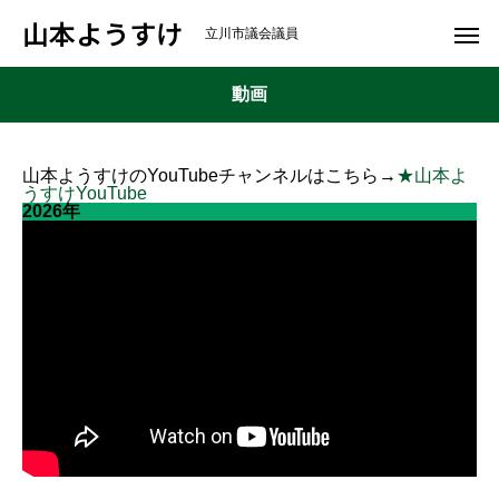
山本ようすけ
立川市議会議員
動画
山本ようすけのYouTubeチャンネルはこちら→
★山本よ
うすけYouTube
2026年