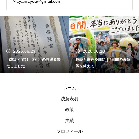
✉t.yamayou@gmail.com
2026.06.23
2026.06.20
山本ようすけ、3期目の当選を果
感謝と責任を胸に｜7日間の選挙
たしました
戦を終えて
ホーム
決意表明
政策
実績
プロフィール