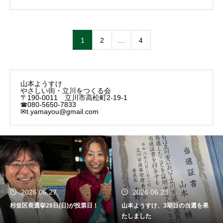
1
2
…
4
山本ようすけ
やさしい街・立川をつくる会
〒190-0011 立川市高松町2-19-1
☎080-5650-7833
✉t.yamayou@gmail.com
2026.06.27
2026.06.23
杉並区長選挙28日(日)が投票日！
山本ようすけ、3期目の当選を果
たしました