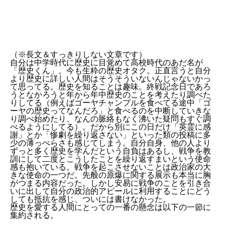
（※長文＆すっきりしない文章です）
自分は中学時代に歴史に目覚めて高校時代のあだ名が
「歴史くん」。今も生粋の歴史オタク。正直言うと自分
より歴史に詳しい人間はそうそういないんじゃないかっ
て思ってる。歴史を知ることは趣味。終戦記念日であろ
うとなかろうと年から年中歴史のことを考えたり調べた
りしてる（例えばゴーヤチャンプルを食べてる途中「ゴ
ーヤの歴史ってなんだろ」と食べるのを中断していきな
り調べ始めたり、なんの脈絡もなく沸いた疑問もすぐ調
べるようにしてる）。だから別にこの日だけ「英霊に感
謝」とか「惨劇を繰り返さない」といった類の投稿に多
少の薄っぺらさも感じてしまう。自分自身、他の人より
ずっと多く歴史を学んだという自負はあるし、戦争を教
訓にして二度とこうしたことを繰り返すまいという使命
感も抱いている。戦争を起こさせないことは政治家の大
きな使命の一つだ。先般の原爆に関する展示も本当に胸
がつまる内容だった。しかし安易に戦争のことを引き合
いに出して自分の政治的アピールに利用することにどう
しても抵抗を感じ、ついには書けなかった。
歴史を愛する人間にとっての一番の懸念は以下の一節に
集約される。