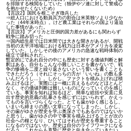
を排除する検閲をしていた（独伊やソ連に対して警戒心
を抱かせたくないため）
【言説2】国民を根こそぎ徴兵した
⇒総人口における動員兵力の割合は米英独ソより少なか
った（44年末時点）。けど農工業はそれらの国より逼迫
した事情があった。
【言説3】アメリカと圧倒的国力差があるにも関わらず
戦争に踏み切った
⇒国内総生産では日米間では大きな開きがあるが、開戦
当初の太平洋地域における戦力は日本がアメリカを凌駕
していた。しかしその後のアメリカの急速な戦時体制の
確立で逆転された。
暫定的にであれ自分の中にも歴史に対する価値判断と解
釈はある。自分もこんな小難しいことを書かないで、戦
争の惨禍を二度と繰り返さないという誓いを書くことも
できただろう（それにそっちの方が「いいね」の数も多
いんだろうし…）。しかし、ファクトを積み上げれば積
み上げるほど、実際には一概に言えるものなどほとんど
なく、その価値判断は難しいものになっていくのを感じ
ている。事実を知れば知るほど、簡単な総括や安直に見
出す歴史的意義の乱暴さを感じずにはいられず、かえっ
てものを言いづらくなった。とても歯がゆく感じるし、
いまいち締まりの悪い文章になってしまった。しかし、
その歯がゆさが歴史を学ぶ奥深さでもあるのではないか
と思うし、歯がゆさの中で事実を積み上げることが次の
社会への糧となり、ひいてはそれが歴史を尊重すること
になるのではないか。歴史は自分のライフワークになる
だろう。これからも真摯に歴史と向き合っていきたい。