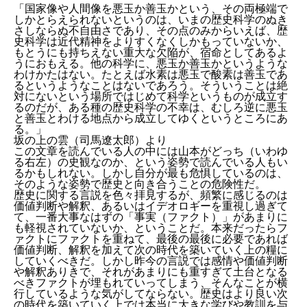
「国家像や人間像を悪玉か善玉かという、その両極端で
しかとらえられないというのは、いまの歴史科学のぬき
さしならぬ不自由さであり、その点のみからいえば、歴
史科学は近代精神をよりすくなくしかもっていないか、
もとうにも持ちえない重大な欠陥が、宿命としてあるよ
うにおもえる。他の科学に、悪玉か善玉かというような
わけかたはない。たとえば水素は悪玉で酸素は善玉であ
るというようなことはないであろう。そういうことは絶
対にないという場所ではじめて科学というものが成立す
るのだが、ある種の歴史科学の不幸は、むしろ逆に悪玉
と善玉とわける地点から成立してゆくというところにあ
る。」
坂の上の雲（司馬遼太郎）より
この文章を読んでいる人の中には山本がどっち（いわゆ
る右左）の史観なのか、という姿勢で読んでいる人もい
るかもしれない。しかし自分が最も危惧しているのは、
そのような姿勢で歴史と向き合うことの危険性だ。
歴史に関する言説を色々拝見するが、頻繁に感じるのは
価値判断や解釈、あるいはイデオロギーを重視し過ぎて
て、一番大事なはずの「事実（ファクト）」があまりに
も軽視されていないか、ということだ。本来だったらフ
ァクトにファクトを重ねて、最後の最後に必要であれば
価値判断、解釈を加えて次の時代を築いていく上の糧に
していくべきだ。しかし昨今の言説では感情や価値判断
や解釈ありきで、それがあまりにも重すぎて土台となる
べきファクトが埋もれていってしまう、そんなことが横
行しているような気がしてならない。歴史はより良い次
の時代を築いていく上では本当に大きな学びや教訓を与