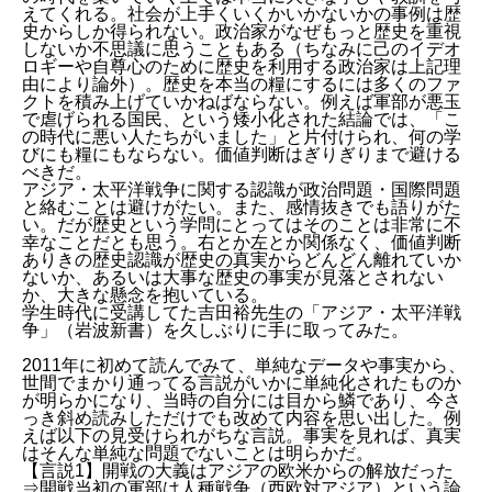
えてくれる。社会が上手くいくかいかないかの事例は歴
史からしか得られない。政治家がなぜもっと歴史を重視
しないか不思議に思うこともある（ちなみに己のイデオ
ロギーや自尊心のために歴史を利用する政治家は上記理
由により論外）。歴史を本当の糧にするには多くのファ
クトを積み上げていかねばならない。例えば軍部が悪玉
で虐げられる国民、という矮小化された結論では、「こ
の時代に悪い人たちがいました」と片付けられ、何の学
びにも糧にもならない。価値判断はぎりぎりまで避ける
べきだ。
アジア・太平洋戦争に関する認識が政治問題・国際問題
と絡むことは避けがたい。また、感情抜きでも語りがた
い。だが歴史という学問にとってはそのことは非常に不
幸なことだとも思う。右とか左とか関係なく、価値判断
ありきの歴史認識が歴史の真実からどんどん離れていか
ないか、あるいは大事な歴史の事実が見落とされない
か、大きな懸念を抱いている。
学生時代に受講してた吉田裕先生の「アジア・太平洋戦
争」（岩波新書）を久しぶりに手に取ってみた。
2011年に初めて読んでみて、単純なデータや事実から、
世間でまかり通ってる言説がいかに単純化されたものか
が明らかになり、当時の自分には目から鱗であり、今さ
っき斜め読みしただけでも改めて内容を思い出した。例
えば以下の見受けられがちな言説。事実を見れば、真実
はそんな単純な問題でないことは明らかだ。
【言説1】開戦の大義はアジアの欧米からの解放だった
⇒開戦当初の軍部は人種戦争（西欧対アジア）という論