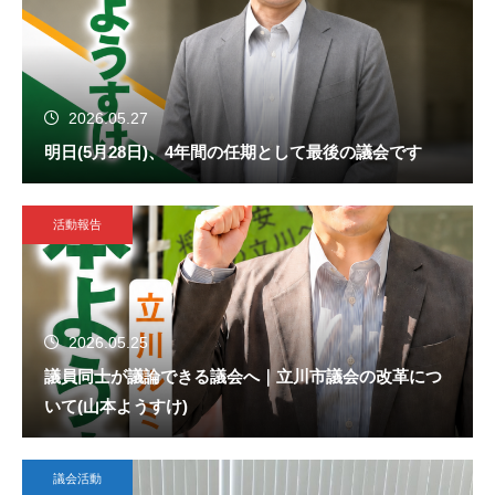
2026.05.27
明日(5月28日)、4年間の任期として最後の議会です
活動報告
2026.05.25
議員同士が議論できる議会へ｜立川市議会の改革につ
いて(山本ようすけ)
議会活動