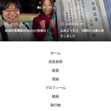
2026.06.27
2026.06.23
杉並区長選挙28日(日)が投票日！
山本ようすけ、3期目の当選を果
たしました
ホーム
決意表明
政策
実績
プロフィール
動画
発行物