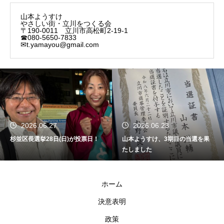
山本ようすけ
やさしい街・立川をつくる会
〒190-0011 立川市高松町2-19-1
☎080-5650-7833
✉t.yamayou@gmail.com
2026.06.27
2026.06.23
杉並区長選挙28日(日)が投票日！
山本ようすけ、3期目の当選を果
たしました
ホーム
決意表明
政策