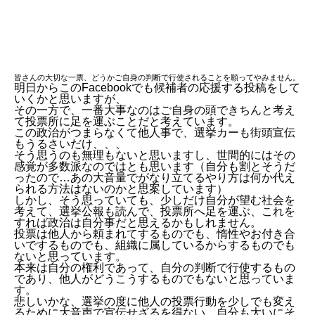
皆さんの大切な一票、どうかご自身の判断で行使されることを願ってやみません。
明日からこのFacebookでも候補者の応援する投稿をして
いくかと思いますが、
その一方で、一番大事なのはご自身の頭できちんと考え
て投票所に足を運ぶことだと考えています。
この政治がつまらなくて他人事で、選挙カーも街頭宣伝
もうるさいだけ、、、
そう思うのも無理もないと思いますし、世間的にはその
感覚が多数派なのではとも思います（自分も割とそうだ
ったので…あの大音量でがなり立てるやり方は何か代え
られる方法はないのかと思案しています）
しかし、そう思っていても、少しだけ自分が望む社会を
考えて、選挙公報も読んで、投票所へ足を運ぶ、これを
すれば政治は自分事だと思えるかもしれません。
投票は他人から頼まれてするものでも、惰性やお付き合
いでするものでも、組織に属しているからするものでも
ないと思っています。
本来は自分の権利であって、自分の判断で行使するもの
であり、他人がどうこうするものでもないと思っていま
す。
悲しいかな、選挙の度に他人の投票行動を少しでも変え
るために大音声で宣伝せざるを得ない、自分も大いにそ