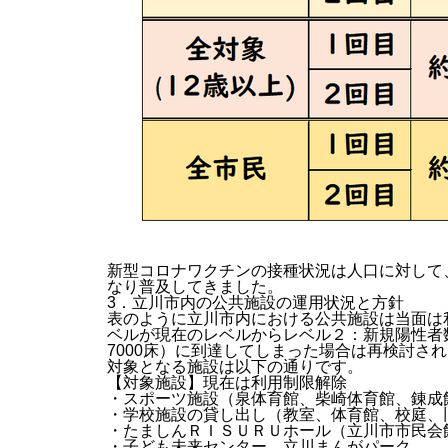
新型コロナワクチンの接種状況は人口に対して、
なり普及してきました。
3．立川市内の公共施設の運用状況と方針
表のように立川市内における公共施設は当面は
ベルが現在のレベルからレベル２：新規陽性者
7000床）に到達してしまった場合は再検討さ
対象となる施設は以下の通りです。
【対象施設】現在は利用制限解除
・スポーツ施設（泉体育館、柴崎体育館、錬成
・学校施設の貸し出し（教室、体育館、校庭、
・たましんＲＩＳＵＲＵホール（立川市市民会
・子ども未来センター、立川まんがパーク