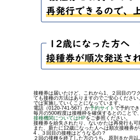
接種券は届いたけど、これから1、２回目のワ
ても接種の方法はありますのでご安心ください。
では実施していくことになっています。
電話（0120-741-567）か
予約サイト
で予約でき
毎月の500程度は接種枠を確保するとのことで
接種機関についてはHP
をご参照ください。
接種券を紛失されたり、ないかたは再発行も可
また、新たに12歳になった人へは順次接種券
4．３回目の接種はどうなるの？
２回の接種を終了した方のうち、原則８か月以上