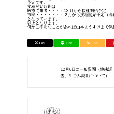
予定です。
接種開始時期は
医療従事者・・・・12 月から接種開始予定
市民・・・・・・・２月から接種開始予定（高
となっています。
以上となります。
何かご不明なことがあれば山本ようすけまで気
Post
Line
RSS
12月6日に一般質問（地籍調
査、生ごみ減量について）