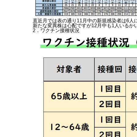
直近月では表の通り11月中の新規感染者は6人
新たな変異株は心配ですが12月中も1人いるか
2．ワクチン接種状況