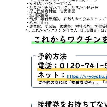
・女性総合センターアイム
・たまがわみらいパーク、たちかわ創造舎
・歴史民俗資料館、古民家園
・立川競輪場
・清掃工場付帯施設、西砂リサイクルショップ
・八ヶ岳山荘
・児童館、学習館、図書館、福祉会館、学習等
4．これからワクチンを打つ人（1，2回目）は