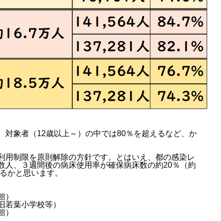
対象者（12歳以上～）の中では80％を超えるなど、か
利用制限を原則解除の方針です。とはいえ、都の感染レ
数人、３週間後の病床使用率が確保病床数の約20％（約
れるかと思います。
館）
旧若葉小学校等）
館）