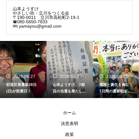
山本ようすけ
やさしい街・立川をつくる会
〒190-0011 立川市高松町2-19-1
☎080-5650-7833
✉t.yamayou@gmail.com
2026.06.23
2026.06.20
2026.06.20
山本ようすけ、3期
感謝と責任を胸に｜
選挙戦最終日。雨で
目の当選を果たしま
7日間の選挙戦を終
もやります。
した
えて
ホーム
決意表明
政策