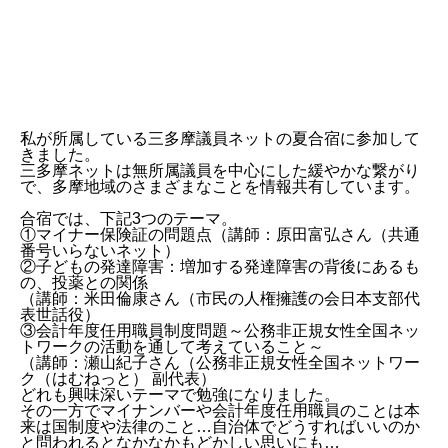
私が所属している三多摩議員ネットの夏合宿に参加して
きました。
三多摩ネットは無所属議員を中心にした緩やかな繋がり
で、多摩地域のさまざまなことを情報共有しています。
合宿では、下記3つのテーマ。
①マイナー保険証の問題点（講師：原田富弘さん（共通
番号いらないネット）
②子どもの発達障害：増加する発達障害の背後にあるも
の、投薬との関係
（講師：米田倫康さん（市民の人権擁護の会日本支部代
表世話役）
③会計年度任用職員制度問題～公務非正規女性全国ネッ
トワークの活動を通して考えていること～
（講師：瀬山紀子さん（公務非正規女性全国ネットワー
ク（はむねっと） 副代表）
どれも興味深いテーマで勉強になりました。
その一方でマイナンバーや会計年度任用職員のことは本
来は国制度や法律のこと…自治体でどうすればいいのか
と問われるとなかなかもどかしい思いにも…