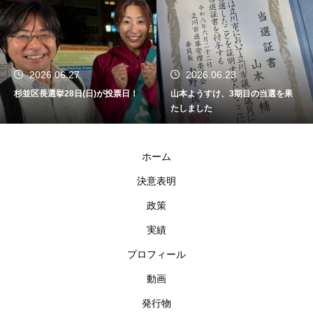
2026.06.27
2026.06.23
杉並区長選挙28日(日)が投票日！
山本ようすけ、3期目の当選を果
たしました
ホーム
決意表明
政策
実績
プロフィール
動画
発行物