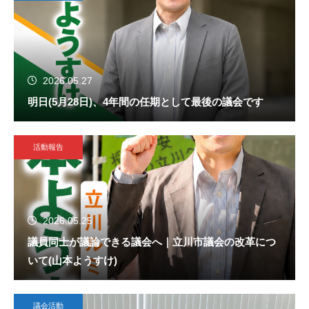
2026.05.27
明日(5月28日)、4年間の任期として最後の議会です
活動報告
2026.05.25
議員同士が議論できる議会へ｜立川市議会の改革につ
いて(山本ようすけ)
議会活動