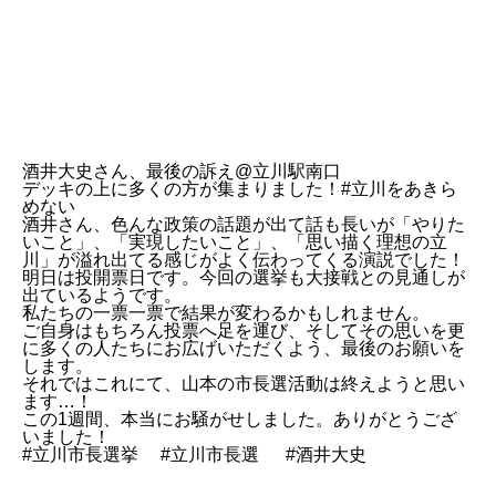
酒井大史さん、最後の訴え@立川駅南口
デッキの上に多くの方が集まりました！#立川をあきら
めない
酒井さん、色んな政策の話題が出て話も長いが「やりた
いこと」、「実現したいこと」、「思い描く理想の立
川」が溢れ出てる感じがよく伝わってくる演説でした！
明日は投開票日です。今回の選挙も大接戦との見通しが
出ているようです。
私たちの一票一票で結果が変わるかもしれません。
ご自身はもちろん投票へ足を運び、そしてその思いを更
に多くの人たちにお広げいただくよう、最後のお願いを
します。
それではこれにて、山本の市長選活動は終えようと思い
ます…！
この1週間、本当にお騒がせしました。ありがとうござ
いました！
#立川市長選挙 #立川市長選 #酒井大史