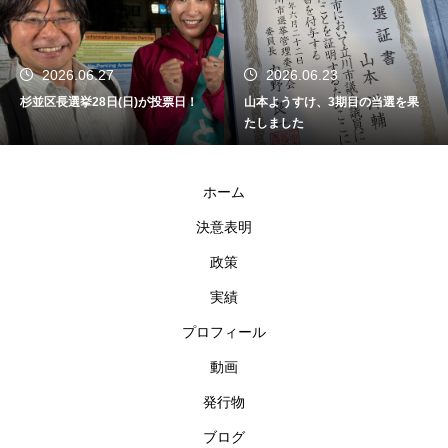
2026.06.27
2026.06.23
杉並区長選挙28日(日)が投票日！
山本ようすけ、3期目の当選を果
たしました
ホーム
決意表明
政策
実績
プロフィール
動画
発行物
ブログ