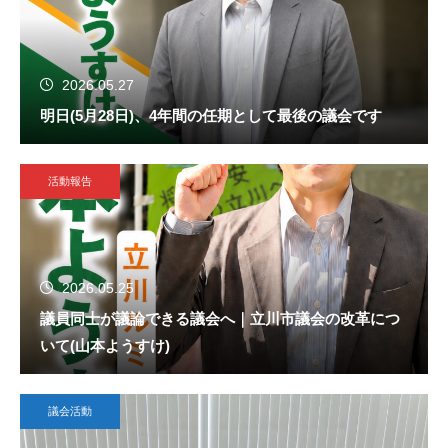
2026.05.27
明日(5月28日)、4年間の任期として最後の議会です
活動報告
2026.05.25
議員同士が議論できる議会へ｜立川市議会の改革につ
いて(山本ようすけ)
議会活動