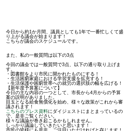
今日から約1か月間、議員としても1年で一番忙しくて盛
り上がる議会が始まります！
こちらが議会のスケジュールです。
また、私の一般質問は以下の3点
今回の議会では一般質問で3点、以下の通り取り上げま
す。
・図書館をより市民に開かれたものにする！
・生活困窮家庭における学習支援を拡充する！
・生活保護や困窮世帯への就労の選択肢の幅を広げる！
【新年度予算案について】
今日の主な内容の一つとして、市長から4月からの予算
案の説明がありました。
目玉となる給食無償化を始め、様々な政策がこれから審
議されます！
こちらのプレス資料
にダイジェストにまとまっているの
で、是非ご覧ください。
様々な議論が巻き起こるかもしれません。
しっかり議論していきたいと思います！
市民の皆様にも是非、ご注目いただければと存じます！