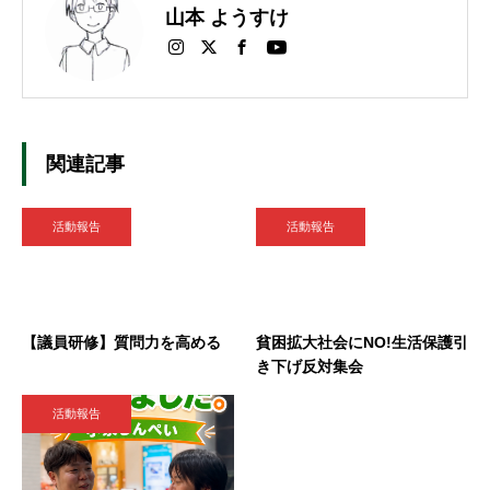
山本 ようすけ
関連記事
活動報告
活動報告
【議員研修】質問力を高める
貧困拡大社会にNO!生活保護引
き下げ反対集会
活動報告