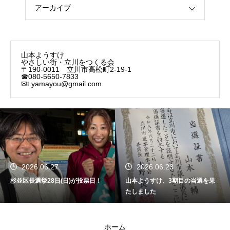
アーカイブ
山本ようすけ
やさしい街・立川をつくる会
〒190-0011 立川市高松町2-19-1
☎080-5650-7833
✉t.yamayou@gmail.com
2026.06.27
2026.06.23
杉並区長選挙28日(日)が投票日！
山本ようすけ、3期目の当選を果
たしました
ホーム