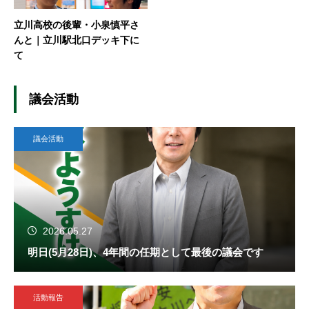
立川高校の後輩・小泉慎平さ
んと｜立川駅北口デッキ下に
て
議会活動
議会活動
2026.05.27
明日(5月28日)、4年間の任期として最後の議会です
活動報告