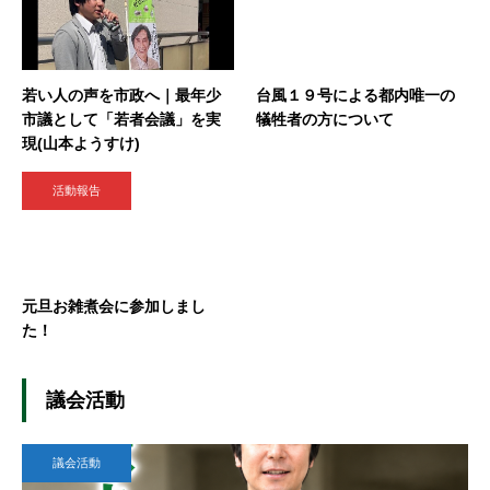
若い人の声を市政へ｜最年少
台風１９号による都内唯一の
市議として「若者会議」を実
犠牲者の方について
現(山本ようすけ)
活動報告
元旦お雑煮会に参加しまし
た！
議会活動
議会活動