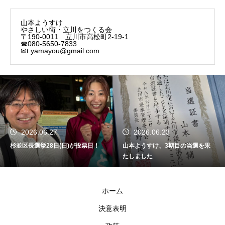
山本ようすけ
やさしい街・立川をつくる会
〒190-0011 立川市高松町2-19-1
☎080-5650-7833
✉t.yamayou@gmail.com
2026.06.27
2026.06.23
杉並区長選挙28日(日)が投票日！
山本ようすけ、3期目の当選を果
たしました
ホーム
決意表明