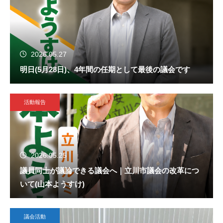
2026.05.27
明日(5月28日)、4年間の任期として最後の議会です
活動報告
2026.05.25
議員同士が議論できる議会へ｜立川市議会の改革につ
いて(山本ようすけ)
議会活動