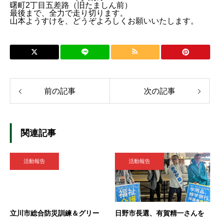
曙町2丁目五差路（旧たましん前）
最後まで、全力で走り切ります。
山本ようすけを、どうぞよろしくお願いいたします。
前の記事
次の記事
関連記事
活動報告
活動報告
立川市総合防災訓練＆グリー
日野市長選、有賀精一さんを