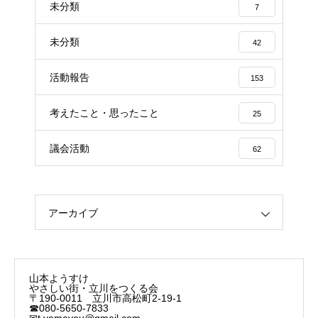
未分類
7
未分類
42
活動報告
153
考えたこと・思ったこと
25
議会活動
62
アーカイブ
山本ようすけ
やさしい街・立川をつくる会
〒190-0011 立川市高松町2-19-1
☎080-5650-7833