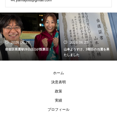
✉t.yamayou@gmail.com
2026.06.27
2026.06.23
杉並区長選挙28日(日)が投票日！
山本ようすけ、3期目の当選を果
たしました
ホーム
決意表明
政策
実績
プロフィール