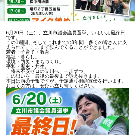
6月20日（土）、立川市議会議員選挙、いよいよ最終日
です。
この1週間、そしてこれまでの8年間、多くの皆さんに支
えられて、ここまで歩んでくることができました。
若者・子育て・教育。
福祉・暮らし。
環境・防災・まちづくり。
平和・歴史・共生。
「将来不安ゼロの立川へ、一歩ずつ」
この思いを、最後の最後まで訴え抜きます。
本日は雨の予報ですが、予定通り街頭宣伝を行います。
お近くの方は、ぜひお立ち寄りください。