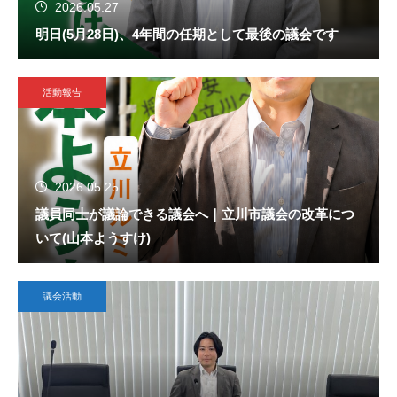
2026.05.27
明日(5月28日)、4年間の任期として最後の議会です
活動報告
2026.05.25
議員同士が議論できる議会へ｜立川市議会の改革につ
いて(山本ようすけ)
議会活動