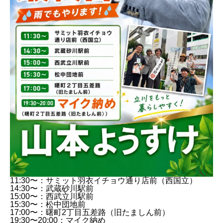
11:30〜：サミット羽衣イチョウ通り店前（西国立）
14:30〜：武蔵砂川駅前
15:00〜：西武立川駅前
15:30〜：松中団地前
17:00〜：曙町2丁目五差路（旧たましん前）
19:30〜20:00：マイク納め