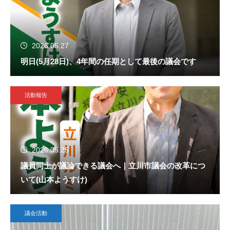
2026.05.27
明日(5月28日)、4年間の任期として最後の議会です
活動報告
2026.05.25
議員同士が議論できる議会へ｜立川市議会の改革につ
いて(山本ようすけ)
議会活動