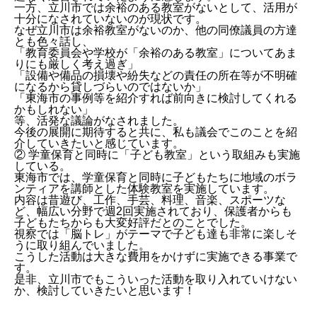
一方、立川市では余裕のある教室がないとして、活用が
十分になされていないのが現状です。
なぜ立川市は余裕教室がないのか、他の同僚議員の方達
とも色々話し、
「教育委員会や学校が「余裕のある教室」についてあま
りにも厳しく考え過ぎ」
「設備や備品の損壊や紛失などの責任の所在等が不明確
になるから貸しづらいのではないか」
「東海市の事例等を紹介すれば前向きに検討してくれる
かもしれない」
等、活発な議論がなされました。
今後の展開に期待すると共に、私も議会でこのことを紹
介していきたいと感じています。
② 学童保育と同時に「子ども教室」という取組みも実施
している。
東海市では、学童保育と同時に子どもたちに地域のボラ
ンティアを講師とした体験教室を実施しています。
内容は昔遊び、工作、手芸、料理、音楽、スポーツな
ど、幅広い分野で週2回実施されており、保護者からも
子どもたちからも大変好評だとのことでした。
視察では「脳トレ」がテーマで子ども達も非常に楽しそ
うに取り組んでいました。
こうした活動は大きな費用をかけずに実施できる事業で
す。
是非、立川市でもこういった活動を取り入れていけない
か、検討していきたいと思います！