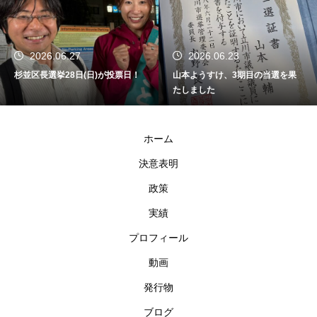
2026.06.27
2026.06.23
杉並区長選挙28日(日)が投票日！
山本ようすけ、3期目の当選を果
たしました
ホーム
決意表明
政策
実績
プロフィール
動画
発行物
ブログ