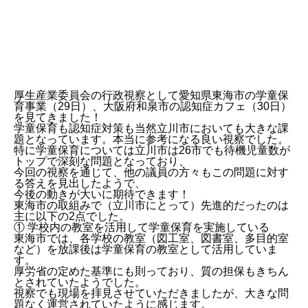
厚生産業委員会の行政視察として愛知県東海市の学童保
育事業（29日）、大阪府和泉市の認知症カフェ（30日）
を見てきました！
学童保育も認知症対策も当然立川市においても大きな課
題となっています。本当に参考になる良い視察でした。
特に学童保育については立川市は26市でも待機児童数が
トップで深刻な問題となっており、
今回の視察を通じて、他の議員の方々もこの問題に対す
る答えを見出したようで、
今後の動きが大いに期待できます！
東海市の取組みで（立川市にとって）先進的だったのは
主に以下の2点でした。
① 学校内の教室を活用して学童保育を実施している
東海市では、各学校の教室（図工室、図書室、多目的室
など）を放課後は学童保育の教室として活用していま
す。
厚労省の定めた基準にも則っており、質の担保もきちん
とされていたようでした。
視察でも現場を拝見させていただきましたが、大きな問
題なく運営されていたように感じます。