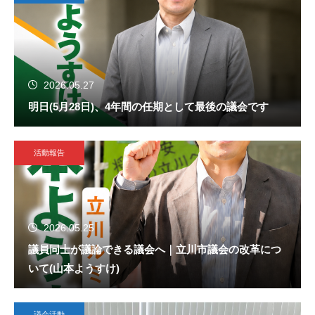
2026.05.27
明日(5月28日)、4年間の任期として最後の議会です
活動報告
2026.05.25
議員同士が議論できる議会へ｜立川市議会の改革につ
いて(山本ようすけ)
議会活動