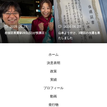
2026.06.27
2026.06.23
杉並区長選挙28日(日)が投票日！
山本ようすけ、3期目の当選を果
たしました
ホーム
決意表明
政策
実績
プロフィール
動画
発行物