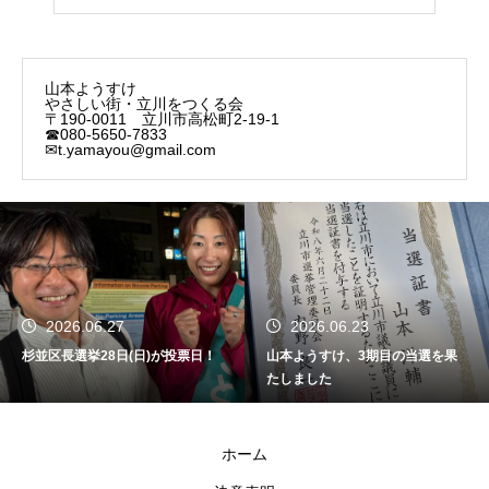
山本ようすけ
やさしい街・立川をつくる会
〒190-0011 立川市高松町2-19-1
☎080-5650-7833
✉t.yamayou@gmail.com
2026.06.27
2026.06.23
杉並区長選挙28日(日)が投票日！
山本ようすけ、3期目の当選を果
たしました
ホーム