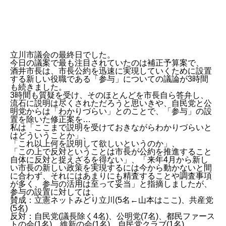
立川市議会の最終日でした。
今日の議案で最も注目されていたのは補正予算案で、
酒井市長は、市長公約を迅速に実現していくために設置
する新しい役職である「参与」についての議論が3時間
も続きました。
3時間も質疑を受け、そのほとんどを市長自ら答弁し、
流石に説明は尽くされただろうと思いきや、自民党と公
明党からは「わかりづらい」とのことで、「参与」の設
置を除いた修正案を…
私は「ここまで説明を受けておきながらわかりづらいと
はどういうことか」、
「これ以上何を説明して欲しいというのか」、
「この上で反対ということは市長が公約を推進すること
自体に反対と捉えざるを得ない」、「来年4月から新し
い市長の新しい政策を実現するには今から動かないと間
に合わず、それにはあまりにも精査することや調査事項
が多く、参与の活用は至って妥当」と指摘しましたが、
参与の設置に対しては、
賛成：立憲ネットみどり立川(5名←山本はここ)、共産党
(5名)
反対：自民党(議長除く4名)、公明党(7名)、都民ファース
トの会(1名)、維新の会(1名)、自民党クラブ(1名)