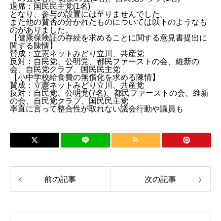
退席：国民民主党(1名)
となり、参与の設置には至りませんでした。
また他の賛否の分かれたものについては以下のようなも
のがありました。
【健康保険証の存続を求めることに関する意見書提出に
関する陳情】
賛成：立憲ネットみどり立川、共産党
反対：自民党、公明党、都民ファーストの会、維新の
会、自民党クラブ、国民民主党
【小中学校給食費の無償化を求める陳情】
賛成：立憲ネットみどり立川、共産党
反対：自民党、公明党(7名)、都民ファーストの会、維新
の会、自民党クラブ、国民民主党
率直に言って整合性が取れない議会行動や議員も
前の記事
次の記事