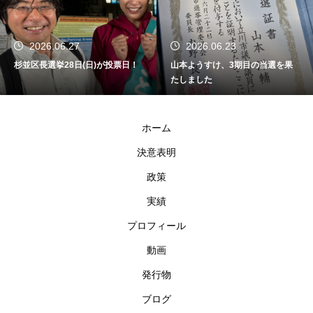
2026.06.27
2026.06.23
杉並区長選挙28日(日)が投票日！
山本ようすけ、3期目の当選を果
たしました
ホーム
決意表明
政策
実績
プロフィール
動画
発行物
ブログ