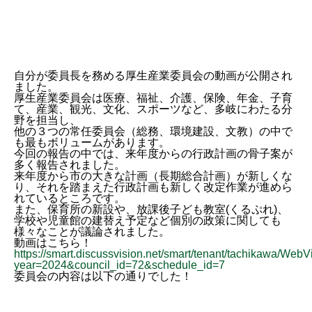
自分が委員長を務める厚生産業委員会の動画が公開され
ました。
厚生産業委員会は医療、福祉、介護、保険、年金、子育
て、産業、観光、文化、スポーツなど、多岐にわたる分
野を担当し、
他の３つの常任委員会（総務、環境建設、文教）の中で
も最もボリュームがあります。
今回の報告の中では、来年度からの行政計画の骨子案が
多く報告されました。
来年度から市の大きな計画（長期総合計画）が新しくな
り、それを踏まえた行政計画も新しく改定作業が進めら
れているところです。
また、保育所の新設や、放課後子ども教室(くるぷれ)、
学校や児童館の建替え予定など個別の政策に関しても
様々なことが議論されました。
動画はこちら！
https://smart.discussvision.net/smart/tenant/tachikawa/Web
year=2024&council_id=72&schedule_id=7
委員会の内容は以下の通りでした！