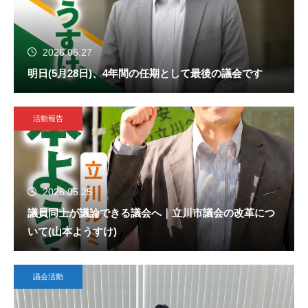
2026.05.27
明日(5月28日)、4年間の任期として最後の議会です
活動報告
2026.05.25
議員同士が議論できる議会へ｜立川市議会の改革につ
いて(山本ようすけ)
議会活動