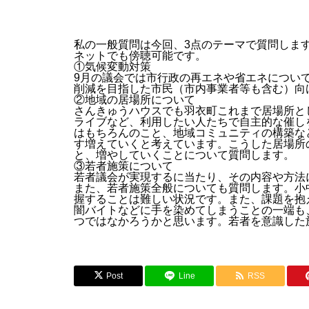
私の一般質問は今回、3点のテーマで質問しま
ネットでも傍聴可能です。
①気候変動対策
9月の議会では市行政の再エネや省エネについ
削減を目指した市民（市内事業者等も含む）向
②地域の居場所について
さんきゅうハウスでも羽衣町これまで居場所と
ライブなど、利用したい人たちで自主的な催し
はもちろんのこと、地域コミュニティの構築な
す増えていくと考えています。こうした居場所
と、増やしていくことについて質問します。
③若者施策について
若者議会が実現するに当たり、その内容や方法
また、若者施策全般についても質問します。小
握することは難しい状況です。また、課題を抱
闇バイトなどに手を染めてしまうことの一端も
つではなかろうかと思います。若者を意識した
Post
Line
RSS