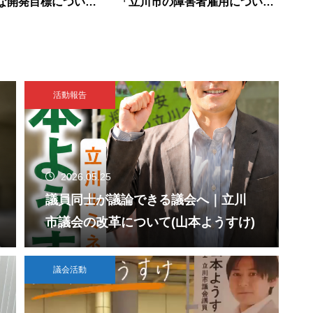
な開発目標につい
「立川市の障害者雇用につい
て」
活動報告
2026.05.25
議員同士が議論できる議会へ｜立川
市議会の改革について(山本ようすけ)
議会活動