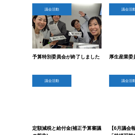
議会活動
議会活
予算特別委員会が終了しました
厚生産業委
議会活動
議会活
定額減税と給付金(補正予算審議
【6月議会