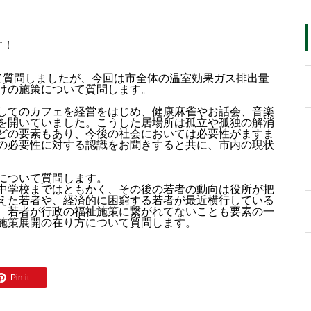
す！
て質問しましたが、今回は市全体の温室効果ガス排出量
けの施策について質問します。
してのカフェを経営をはじめ、健康麻雀やお話会、音楽
を開いていました。こうした居場所は孤立や孤独の解消
どの要素もあり、今後の社会においては必要性がますま
の必要性に対する認識をお聞きすると共に、市内の現状
について質問します。
中学校まではともかく、その後の若者の動向は役所が把
えた若者や、経済的に困窮する若者が最近横行している
、若者が行政の福祉施策に繋がれてないことも要素の一
施策展開の在り方について質問します。
Pin it