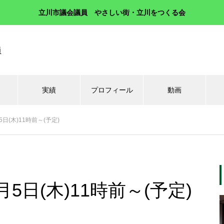
立川市議会議員 やさしい街・立川をつくる会
員
実績
プロフィール
動画
日(木)11時前～(予定)
5日(木)11時前～(予定)