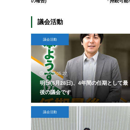
の報告)
「持続可能
て」
議会活動
議会活動
2026.05.27
明日(5月28日)、4年間の任期として最
後の議会です
議会活動