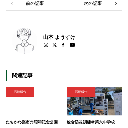
前の記事
次の記事
山本 ようすけ
関連記事
活動報告
活動報告
たちかわ楽市@昭和記念公園
総合防災訓練＠第六中学校