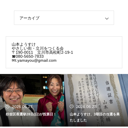
アーカイブ
山本ようすけ
やさしい街・立川をつくる会
〒190-0011 立川市高松町2-19-1
☎080-5650-7833
✉t.yamayou@gmail.com
2026.06.27
2026.06.23
杉並区長選挙28日(日)が投票日！
山本ようすけ、3期目の当選を果
たしました