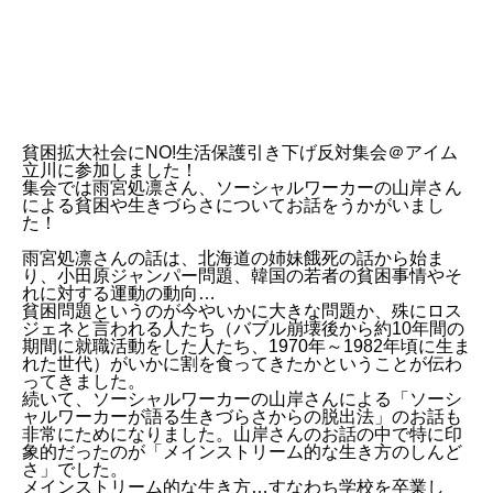
貧困拡大社会にNO!生活保護引き下げ反対集会＠アイム
立川に参加しました！
集会では雨宮処凛さん、ソーシャルワーカーの山岸さん
による貧困や生きづらさについてお話をうかがいまし
た！
雨宮処凛さんの話は、北海道の姉妹餓死の話から始ま
り、小田原ジャンパー問題、韓国の若者の貧困事情やそ
れに対する運動の動向…
貧困問題というのが今やいかに大きな問題か、殊にロス
ジェネと言われる人たち（バブル崩壊後から約10年間の
期間に就職活動をした人たち、1970年～1982年頃に生ま
れた世代）がいかに割を食ってきたかということが伝わ
ってきました。
続いて、ソーシャルワーカーの山岸さんによる「ソーシ
ャルワーカーが語る生きづらさからの脱出法」のお話も
非常にためになりました。山岸さんのお話の中で特に印
象的だったのが「メインストリーム的な生き方のしんど
さ」でした。
メインストリーム的な生き方…すなわち学校を卒業し