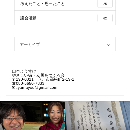
考えたこと・思ったこと
25
議会活動
62
アーカイブ
山本ようすけ
やさしい街・立川をつくる会
〒190-0011 立川市高松町2-19-1
☎080-5650-7833
✉t.yamayou@gmail.com