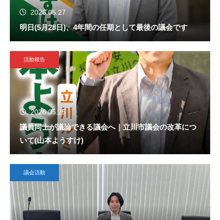
2026.05.27
明日(5月28日)、4年間の任期として最後の議会です
活動報告
2026.05.25
議員同士が議論できる議会へ｜立川市議会の改革につ
いて(山本ようすけ)
議会活動