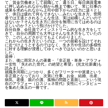
て、賃金労働者として就職して、週５日、毎日満員電車
に押し込められながら朝から晩まで働いて、常に仕事の
成果を求められながら上司や部下からの圧力に汲々とし
て、休日は疲れて何もできない…みたいな生き方。世間
巷では王道とされるこんな生活、実は結構しんどいので
はないか？そんな生き方に自分を無理に当てはめるのは
正しいのか？という投げかけでした。
自分自身、会社員でメインストリーム的な生き方をして
きて、自分の周囲でも大半はそんな生き方をしていたの
で、このしんどさがとてもよくわかりました。
これからの生き方というのは、一つの規範を設けてそれ
に近づけようとするのではなく、生き方や生活の多様性
に対する理解が浸透してゆくべきではないのかと思いま
した。
追伸：
また、後に雨宮さんの著書・『非正規・単身・アラフォ
ー女性 「失われた世代」の絶望と希望』 (光文社新書)も
読みました。
就職氷河期にぶつかり、多くがフリーターや派遣という
非正規となっており、次第に仕事、お金、結婚、出産、
病気、老後、親の介護、孤独の問題と直面し…という現
在のアラフォー（ロスジェネ世代）女性にインタビュー
を集めた珠玉の一冊です。