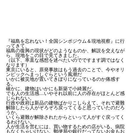
『福島を忘れない！全国シンポジウム＆現地視察』に行
ってきて、
福島の復興の現状がどのようなものか、解説を交えなが
ら、現地をこの目で見てきました。
（以下、率直な感想を述べたいのでですます調ではなく
なります）
東京にいると、原発事故はもう過去のことで、今やオリ
ンピックへまっしぐらという風潮だ
いかに被災地が置いてきぼりになっているのか痛感す
る。
確かに、建物はいかにも新築で小綺麗だ。
でも人の生活感…いやそれ以前に人の存在がほとんど感
じられない。
行政や政府は新品の建物ばかりこしらえて、それで避難
解除したら人がぞろぞろ戻ってくると思っていたのだろ
うか。
いくら避難が解除されたからといって人がすぐ戻ってく
るわけない。
人が生活を営むには、買い物するための店がいる。病院
もなくちゃいけない。郵便局や銀行だってないお金もお