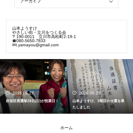
アーカイブ
山本ようすけ
やさしい街・立川をつくる会
〒190-0011 立川市高松町2-19-1
☎080-5650-7833
✉t.yamayou@gmail.com
2026.06.27
2026.06.23
杉並区長選挙28日(日)が投票日！
山本ようすけ、3期目の当選を果
たしました
ホーム