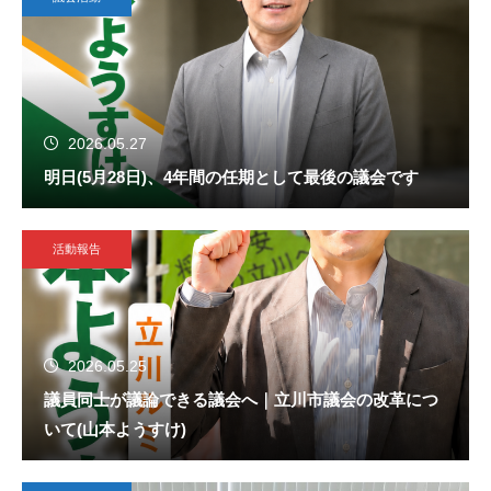
2026.05.27
明日(5月28日)、4年間の任期として最後の議会です
活動報告
2026.05.25
議員同士が議論できる議会へ｜立川市議会の改革につ
いて(山本ようすけ)