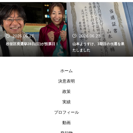
2026.06.27
2026.06.23
杉並区長選挙28日(日)が投票日！
山本ようすけ、3期目の当選を果
たしました
ホーム
決意表明
政策
実績
プロフィール
動画