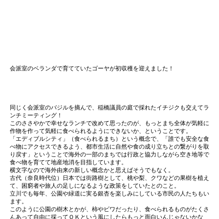
会派室のベランダで育てていたゴーヤが初収穫を迎えました！
同じく会派室のバジルを摘んで、稲橋議員の庭で採れたイチジクも交えてラ
ンチミーティング！
このささやかで幸せなランチで改めて思ったのが、もっとまち全体が気軽に
作物を作って気軽に食べられるようにできないか、ということです。
「エディブルシティ」（食べられるまち）という概念で、「誰でも安全な食
べ物にアクセスできるよう、都市生活に自然や食の成り立ちとの繋がりを取
り戻す」ということで海外の一部のまちでは行政と協力しながら空き地等で
食べ物を育てて地産地消を目指しています。
横文字なので海外由来の新しい概念かと思えばそうでもなく。
古代（奈良時代位）日本では街路樹として、桃や梨、クワなどの果樹を植え
て、困窮者や旅人の足しになるような政策をしていたとのこと。
立川でも毎年、公園や緑道に実る銀杏を楽しみにしている市民の人たちもい
ます。
このように公園の樹木とかが、柿やビワだったり、食べられるものがたくさ
んあって自由に採ってＯＫという風にしたらもっと面白いんじゃないかな