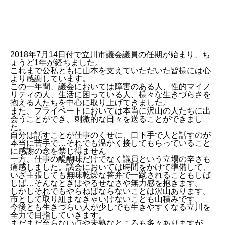
2018年7月14日付で立川市議会議員の任期が始まり、ち
ょうど1年が経ちました。
これまで公私ともに山本を支えていただいた皆様には心
より感謝しています。
この一年間、議会においては障害のある人、性的マイノ
リティの人、生活に困っている人、様々な生きづらさを
抱える人たちを中心に取り上げてきました。
また、プライベートにおいては本当に沢山の人たちに出
会うことができ、刺激的な日々を送ることができまし
た。
自分は話すことが仕事のくせに、口下手で人と話すのが
本当に苦手で…それでも温かく接してもらっていること
に感謝の念を禁じ得ません
一方、仕事の醍醐味だけでなく議員という立場の辛さも
痛感しました。議会においては時間をかけて準備して、
いざ主張しても無味乾燥な答弁で一蹴されることもしば
しば…そんなときはやるせなさや無力感を抱きます。
しかしそれでもやらねばならないことは沢山あります。
市として取り組まなきゃいけないことも山積みです。
今後とも生きづらい人が少しでも生きやすくなる立川を
全力で目指していきます。
まだまだ至らない点や未熟なところも多々ありますが、