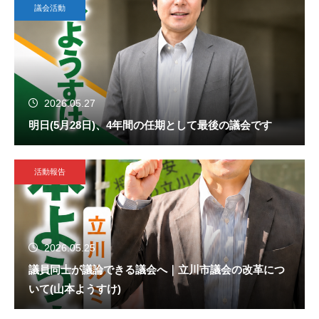
議会活動
2026.05.27
明日(5月28日)、4年間の任期として最後の議会です
活動報告
2026.05.25
議員同士が議論できる議会へ｜立川市議会の改革につ
いて(山本ようすけ)