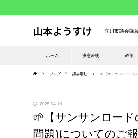
山本ようすけ
立川市議会議
ホーム
決意表明
政策
ブログ
議会活動
🌱【サンサンロードの
2025.04.10
🌱【サンサンロード
問題)についてのご報