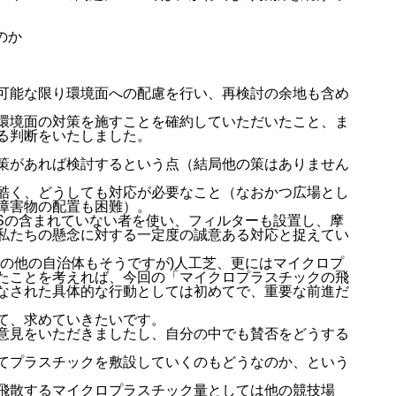
のか
可能な限り環境面への配慮を行い、再検討の余地も含め
環境面の対策を施すことを確約していただいたこと、ま
る判断をいたしました。
策があれば検討するという点（結局他の策はありません
酷く、どうしても対応が必要なこと（なおかつ広場とし
障害物の配置も困難）。
ASの含まれていない者を使い、フィルターも設置し、摩
私たちの懸念に対する一定度の誠意ある対応と捉えてい
どの他の自治体もそうですが)人工芝、更にはマイクロプ
たことを考えれば、今回の「マイクロプラスチックの飛
なされた具体的な行動としては初めてで、重要な前進だ
て、求めていきたいです。
意見をいただきましたし、自分の中でも賛否をどうする
てプラスチックを敷設していくのもどうなのか、という
飛散するマイクロプラスチック量としては他の競技場