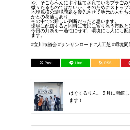
や、そこらへんにポイ捨てされているプラごみ
微々たるものではないか、そのためにストップ
地球規模の環境問題を優先させて地元の人たち
かとの葛藤もあり…
その中での難しい判断だったと思います。
環境に配慮すると同時に市民に寄り添う市政と
今回の判断を一過性にせず、環境にも人にも配
ます。
#立川市議会 #サンサンロード #人工芝 #環境問
Post
Line
RSS
はぐくるりん、５月に開館し
ます！