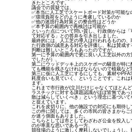
きたところです。
議会での質疑では、
✅本当に人工芝でスケートボード対策が可能な
✅環境負荷をどのように考慮しているのか
✅他の迷惑行為対策との整合性はどうか
✅本予算の範囲内で再検討は可能か
といった点について問い質し、行政側からは「
て対応する」との答弁を引き出しました。
最終的には、人工芝の導入は行われるものの、
た行政側の誠意ある対応を評価し、私は賛成す
判断は難しいところもあったのですが、
第一に予算の範囲内で更に良い人工芝以外の方
でしたが）、
第二にウッドデッキ上のスケボーの騒音が特に
ても機能を残さなければならないので植栽など
第三に仮に人工芝にするにしても、素材やPF
耗度合いも見ていく、ということです。これは
ます。
これまで市行政が(立川だけじゃなくてほとん
ラスチックに対する課題認識がほぼ皆無であっ
散は減らしていくべき」という理念に基づいて
と捉えています。
これを皮切りに、他の施設での対応にも期待し
この件に関しては、多くの市民の皆さまからご
か迷う側面もありました。
こちらとしては市としてわざわざ公金を投入し
のが率直な思いである一方、
競技場のように激しく摩耗しないでしょうし、