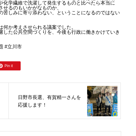
や化学繊維で洗濯して発生するものと比べたら本当に
させるのもいかがなものか、
の苦しみに寄り添わない、ということになるのではない
は何か考えさせられる議案でした。
慮した公共空間づくりを、今後も行政に働きかけていき
題 #立川市
Pin it
日野市長選、有賀精一さんを
応援します！