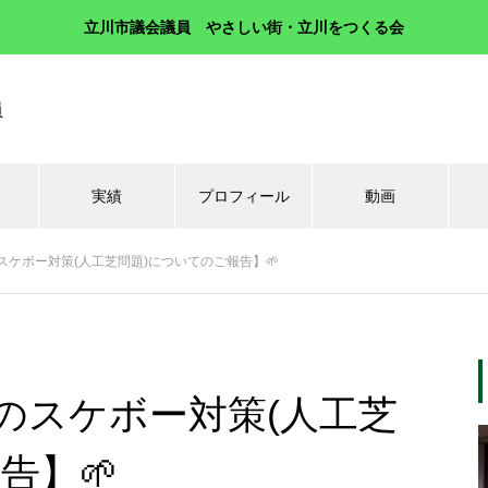
立川市議会議員 やさしい街・立川をつくる会
員
実績
プロフィール
動画
スケボー対策(人工芝問題)についてのご報告】🌱
のスケボー対策(人工芝
告】🌱