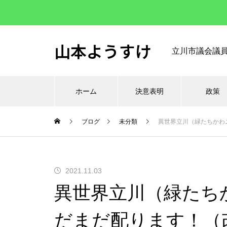
山本ようすけ
立川市議会議
ホーム
決意表明
政策
ブログ
未分類
異世界立川（緑たちかわニ
2021.11.03
異世界立川（緑たちか
だまだ配ります！（