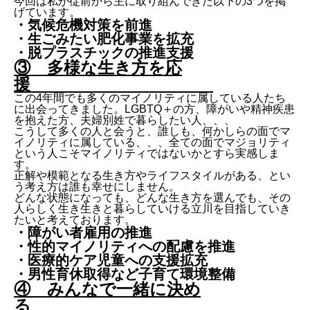
今回は私が従前から主に取り組んできた以下の3つを掲
げています。
・気候危機対策を前進
・生ごみたい肥化事業を拡充
・脱プラスチックの推進支援
③ 多様な生き方を応
援
この4年間でも多くのマイノリティに属している人たち
に出会ってきました。LGBTQ＋の方、障がいや精神疾患
を抱えた方、夫婦別姓で暮らしたい人、、、
こうして多くの人と会うと、誰しも、何かしらの面でマ
イノリティに属している、、、全ての面でマジョリティ
という人こそマイノリティではないかとすら実感しま
す。
正解や模範となる生き方やライフスタイルがある、とい
う考え方は誰も幸せにしません。
どんな状態になっても、どんな生き方を選んでも、その
人らしく生き生きと暮らしていける立川を目指していき
たいと考えております。
・障がい者雇用の推進
・性的マイノリティへの配慮を推進
・医療的ケア児童への支援拡充
・男性育休取得など子育て環境整備
④ みんなで一緒に決め
る