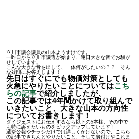
立川市議会議員の山本ようすけです。
一昨日から立川市議選が始まり、連日大きな音でお騒が
せしています。
こんな大きな音を出して、一体何がしたいの？？ そん
な疑問にお答えします！
先日はすぐにでも物価対策としても
火急にやりたいことについては
こち
らの記事
で紹介しましたが、
この記事では4年間かけて取り組んで
いきたいこと、大きな山本の方向性
についてお書きします！
ダイジェストにお伝えするなら以下の5本柱、その中で
も特に訴えたいものをピックアップしています！
選挙公報やチラシだけでは詳しくかけないので、こちら
の記事できちんとやりたいこと、そして裏付けやこれま