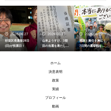
2026.06.23
2026.06.20
2026.06.20
山本ようすけ、3期
感謝と責任を胸に｜
選挙戦最終日。雨で
目の当選を果たしま
7日間の選挙戦を終
もやります。
した
えて
ホーム
決意表明
政策
実績
プロフィール
動画