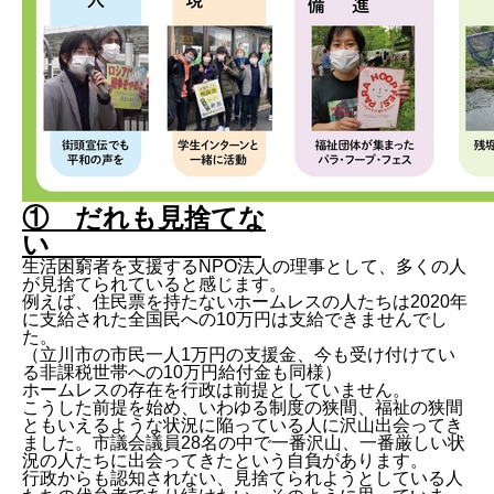
① だれも見捨てな
い
生活困窮者を支援するNPO法人の理事として、多くの人
が見捨てられていると感じます。
例えば、住民票を持たないホームレスの人たちは2020年
に支給された全国民への10万円は支給できませんでし
た。
（立川市の市民一人1万円の支援金、今も受け付けてい
る非課税世帯への10万円給付金も同様）
ホームレスの存在を行政は前提としていません。
こうした前提を始め、いわゆる制度の狭間、福祉の狭間
ともいえるような状況に陥っている人に沢山出会ってき
ました。市議会議員28名の中で一番沢山、一番厳しい状
況の人たちに出会ってきたという自負があります。
行政からも認知されない、見捨てられようとしている人