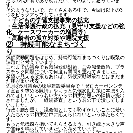
たちの代弁者であり続けたい、そのように思っていま
す。
そのような思いで、たくさんある中で、今回は以下の3
つをピックアップしています。
・子どもの学習支援事業の拡充
・生活保護行政の拡充（見守り支援などの強
化、ケースワーカーの増員等）
・高齢者の孤立対策や通院支援
② 持続可能なまちづく
り
気候変動問題をはじめ、持続可能なまちづくりは喫緊の
課題だと考えています。
これまでの議会でも気候変動対策、ごみ減量政策、プラ
スチック問題について何度も質問を重ねてきました。
希望が見える政策もあれば、気候変動対策などはまだま
だ腰が重い状況…
先月の5月議会の環境建設委員会で「ゼロカーボンシテ
ィ宣言を求める陳情」やもっと気候変動対策に本腰を入
れてほしいという若い方からの切実な思いの陳情が提出
されましたが、「継続審査」という名の下で潰してしま
いました。
行政も腰が重く、議会側としても恥ずかしいことに若い
人たちからの切実な声に応えられないという体たらくで
す。
もっと危機感を抱いてもらえるよう、引き続き大きな声
で警鐘を鳴らしていきたいと考えています。