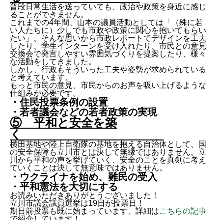
普段日常生活を送っていても、政治や政策を身近に感じ
ることができません。
これまでの4年間、山本の議員活動としては「（殊に若
い人たちに）少しでも市政や政策に関心を抱いてもらい
たい」、そんな思いから市政レポートでデザインを工夫
したり、学生インターンを受け入れたり、市民との意見
交換会で発言しやすい雰囲気づくりを提案したり、様々
な活動をしてきました。
しかし、行政もそういった工夫や姿勢が求められている
と考えています。
もっと市民の意見、市民からのお声を吸い上げるような
仕組みが必要です。
・住民投票条例の設置
・若者議会などの若者政策の実現
⑤ 平和と安全を築
く
横田基地や陸上自衛隊の基地を抱える自治体として、国
の安全保障も立川市とは決して無縁ではありません。立
川から平和の声を挙げていく、安全のことを真剣に考え
ていくことは決して無意味ではありません。
・ウクライナを始め、難民の受入
・平和憲法を大切にする
お読みいただきありがとうございました！
立川市議会議員選挙は19日が投票日！
期日前投票も既に始まっています、詳細は
こちらの記事
で紹介しています！