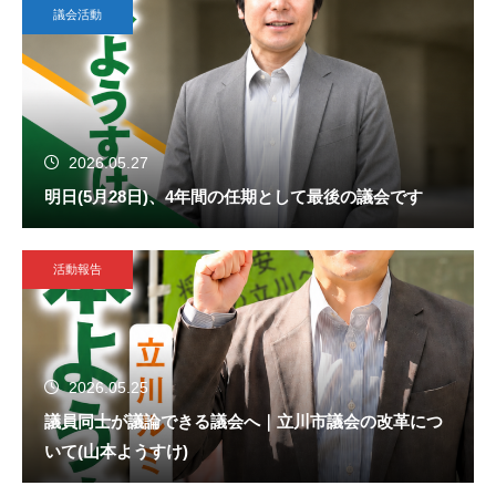
議会活動
2026.05.27
明日(5月28日)、4年間の任期として最後の議会です
活動報告
2026.05.25
議員同士が議論できる議会へ｜立川市議会の改革につ
いて(山本ようすけ)