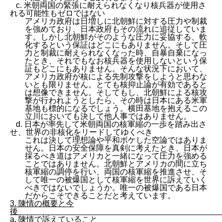
c. 米朝両国の緊張に耐えられなくなり核兵器が使用さ
れる可能性もゼロではない
アメリカ政府は日増しに北朝鮮に対する圧力や制裁
を強めており、日本政府もその流れに追従していま
す。しかし北朝鮮がそのような圧力に妥協する、軟
化するという保証はどこにもありません。そして圧
力と制裁に耐えられなくなった時、自暴自棄になっ
たとき、それでもなお核兵器を使用しないという保
証もどこにもありません。そんな状況下において、
アメリカ政府が核による先制攻撃をしようと思わな
いとも限りません。とても核抑止論が有効であると
は想像できません。そしてもし、北朝鮮による核攻
撃が行われようとしたら、その時は日本にある米軍
基地も標的になるでしょう。横田基地を抱えるこの
立川においても決して他人事ではありません。
d. 日本が率先して米朝両国の核軍縮の一歩を踏み出さ
せ、世界の非核化をリードしてゆくべき
これは決して理想論や平和ボケした空論ではありま
せん。日本の安全保障を真剣に考えたとき、日本が
採るべき道はアメリカと一緒になって圧力を強める
ことではありません。北朝鮮とアメリカの間に立ち
核軍縮の調停を行い、両国の核軍縮を推進させ、そ
して唯一の被爆国として核軍縮を世界に訴えていく
べきではないでしょうか。唯一の被爆国である日本
だからこそできることだと考えています。
3. 陳情の概要と今
後
a. 陳情で訴えていること