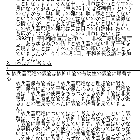
ことになります。そんな中、立川市はやっと今年の1
月になって参加した（東京26市では25番目）という
のですから、単に周りの流れに取り残されたくない
というのが本音だったのではないのかと正直複雑な
心情ですが、とりあえずは評価したいと思います。
この核兵器廃絶の流れは実は日本の自治体において
も広がりつつあります。この立川市においては、
1992年に平和都市宣言を行い、「非核三原則を遵守
し、あらゆる戦争の防止と核兵器のない世界平和を
実現することは、すべての国民の願いである」とし
ていましたが、今年の1月1日、平和首長会議に参加
しました。
2. 山本はどう考える
か
a. 核兵器廃絶の議論は核抑止論の有効性の議論に帰着す
る
核兵器保有論者は「核兵器廃絶など理想論に過ぎ
ず、保有によって平和が保たれる」と論じ、廃絶論
者は「核兵器の使用をちらつかせる核抑止論は非文
明的、非人道的な論であり、また理論上も限界があ
る」との意見等で未だに議論の決着を見ていませ
ん。
「核兵器廃絶についてはどう考えるか」、という議
題は、つまるところ「核抑止論は有効か否か」とい
う議論に帰着すると考えています。核兵器はいかな
る事情があれ決して使われることがあってはならな
いというのは、ほぼ世界の共通認識です。しかし決
して使わないにも関わらずなぜ核兵器を保持するの