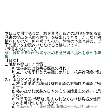
本日は立川市議会に「核兵器禁止条約の調印を求める意
見書の提出を求める陳情」を提出してきました。なぜ陳
情をしたのか、何を考えたのか、陳情の本文と共に、以
下の思いをお読みいただけると嬉しいです。
↓陳情本文はこちら！
核兵器禁止条約の調印を求める意見書の提出を求める陳
情
【目次】
1. 陳情を提出した背景
a. 世界的には核兵器廃絶の流れ！
b. 立川でも平和首長会議に参加し、核兵器廃絶の動
きへ
2. 山本はどう考えるか
a. 核兵器廃絶の議論は核抑止論の有効性の議論に帰
着する
b. 核の傘や核武装が日本の安全保障最上の道とは思
えない
c. 米朝両国の緊張に耐えられなくなり核兵器が使用
される可能性もゼロではない
d.
日本が率先して米朝両国の核軍縮の一歩を踏み出させ、