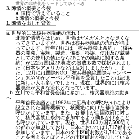
世界の非核化をリードしてゆくべき
3. 陳情の概要と今後
a. 陳情で訴えていること
b.陳情の概要と今後
1. 陳情を出した背景
a. 世界的には核兵器廃絶の流れ！
北朝鮮情勢をはじめ、世情はだんだんときな臭くな
ってきていますが、世界は核兵器廃絶の流れが強ま
っています。昨年7月には「核兵器禁止条約」（核兵
器の開発、実験、製造、備蓄、移譲、使用及び威嚇
としての使用の禁止ならびにその廃絶に関する条
約）が122カ国(及び地域)の賛成多数で採択されまし
た（日本やアメリカなどは反対しましたが）。ま
た、12月には国際NGO「核兵器廃絶国際キャンペー
ン」(ICAN)がノーベル平和賞を受賞したことは記憶
に新しい人も多いでしょう。現在、世界的には核兵
器廃絶が大きな流れとなっています。
b. 立川でも平和首長会議に参加し、核兵器廃絶の動き
へ
平和首長会議とは1982年に広島市の呼びかけにより
設立された国際機構で、核廃絶に向けた都市連携を
呼びかけています。また、各都市が自国政府に対し
て、核兵器禁止条約に参加するよう働きかけること
も呼びかけています。現在、世界163カ国7,500近く
の都市が加盟しており、日本においては1,717都市が
参加しています。日本の全市区町村数が1,741である
ことを考えるとほとんどの市区町村が参加している