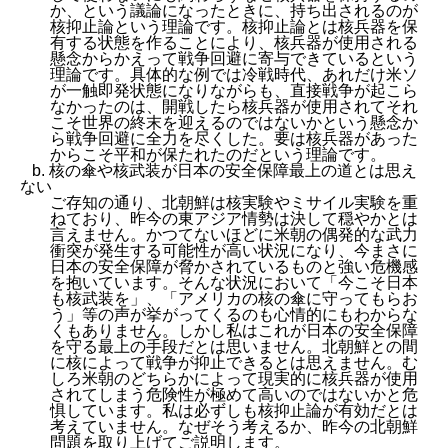
か、という議論になったときに、持ち出されるのが
核抑止論という理論です。核抑止論とは核兵器を保
有する状態を作ることにより、核兵器が使用される
懸念からかえって戦争回避に寄与できているという
理論です。具体的な例では冷戦時代、あれだけ米ソ
が一触即発状態になりながらも、直接戦争が起こら
なかったのは、開戦したら核兵器が使用されてそれ
こそ世界の終末を迎えるのではないかという懸念か
ら戦争回避に全力を尽くした。要は核兵器があった
からこそ平和が保たれたのだという理論です。
b. 核の傘や核武装が日本の安全保障最上の道とは思え
ない
ご存知の通り、北朝鮮は核実験やミサイル実験を重
ねており、昨今の東アジア情勢は決して穏やかとは
言えません。かつてないほどに米朝の偶発的な武力
衝突が発生する可能性が高い状況になり、今まさに
日本の安全保障が脅かされているものと強い危機感
を抱いています。そんな状況において「今こそ日本
も核武装を」、「アメリカの核の傘に守ってもらお
う」等の声が挙がってくるのも心情的にもわからな
くもありません。しかし私はこれが日本の安全保障
を守る最上の手段だとは思いません。北朝鮮との間
に核によって戦争が抑止できるとは思えません。む
しろ米朝のどちらかによって現実的に核兵器が使用
されてしまう危険性が極めて高いのではないかと危
惧しています。私は必ずしも核抑止論が有効だとは
考えていません。なぜそう考えるか、昨今の北朝鮮
問題を取り上げてご説明します。