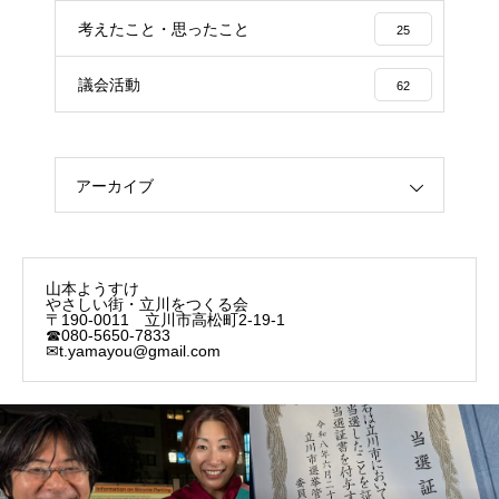
考えたこと・思ったこと
25
議会活動
62
アーカイブ
山本ようすけ
やさしい街・立川をつくる会
〒190-0011 立川市高松町2-19-1
☎080-5650-7833
✉t.yamayou@gmail.com