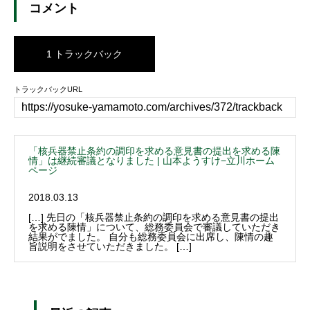
コメント
1 トラックバック
トラックバックURL
「核兵器禁止条約の調印を求める意見書の提出を求める陳
情」は継続審議となりました | 山本ようすけ−立川ホーム
ページ
2018.03.13
[…] 先日の「核兵器禁止条約の調印を求める意見書の提出
を求める陳情」について、総務委員会で審議していただき
結果がでました。 自分も総務委員会に出席し、陳情の趣
旨説明をさせていただきました。 […]